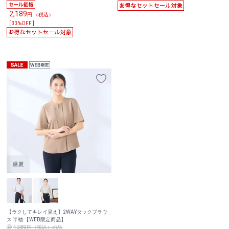
2,189
円 （税込）
[ 33%OFF ]
【ラクしてキレイ見え】2WAYタックブラウ
ス 半袖 【WEB限定商品】
4,389円（税込）の品