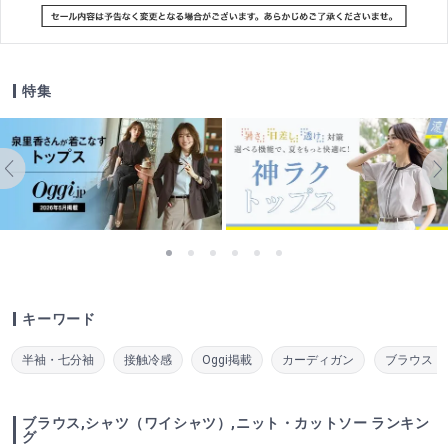
特集
キーワード
半袖・七分袖
接触冷感
Oggi掲載
カーディガン
ブラウス・
ブラウス,シャツ（ワイシャツ）,ニット・カットソー ランキン
グ