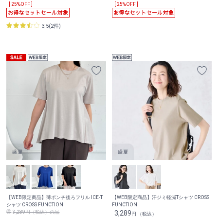
[ 25%OFF ]
[ 25%OFF ]
3.5(2件)
【WEB限定商品】薄ポンチ後ろフリル ICE-T
【WEB限定商品】汗ジミ軽減Tシャツ CROSS
シャツ CROSS FUNCTION
FUNCTION
3,289円（税込）の品
3,289
円 （税込）