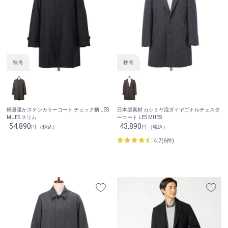
軽量暖かステンカラーコート チェック柄 LES
日本製素材 カシミヤ混ダイヤゴナルチェスタ
MUES スリム
ーコート LES MUES
54,890
43,890
円 （税込）
円 （税込）
4.7(6件)