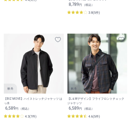
8,789
円 （税込）
3.8(5件)
【BIZ MOVE】ハイストレッチジャケッツ は
【L＆Wデザイン】フライフロントチェック
っ水
ジャケッツ
6,589
6,589
円 （税込）
円 （税込）
4.3(7件)
4.6(5件)