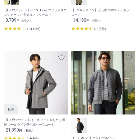
【L＆Wデザイン】JOINT+ ハイブリットダウ
【L＆Wデザイン】はっ水 中綿ステンカラー
ンジャケット 別売りアウターあり
コート
8,789
14,190
円 （税込）
円 （税込）
4.2(12件)
4.6(5件)
【L＆Wデザイン】はっ水 フード取り外し可
能 ウールライク薄中綿ハーフコート
21,890
円 （税込）
【BIZ MOVE】コンビブルゾン
4.4(5件)