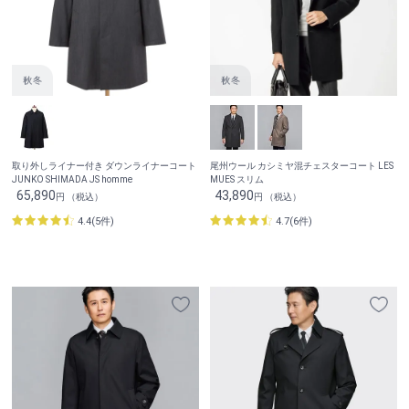
取り外しライナー付き ダウンライナーコート
尾州ウール カシミヤ混チェスターコート LES
JUNKO SHIMADA JS homme
MUES スリム
65,890
43,890
円 （税込）
円 （税込）
4.4(5件)
4.7(6件)