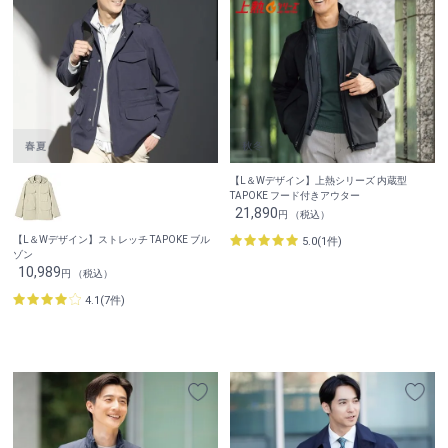
【L＆Wデザイン】上熱シリーズ 内蔵型
TAPOKE フード付きアウター
21,890
円 （税込）
【L＆Wデザイン】ストレッチ TAPOKE ブル
5.0(1件)
ゾン
10,989
円 （税込）
4.1(7件)