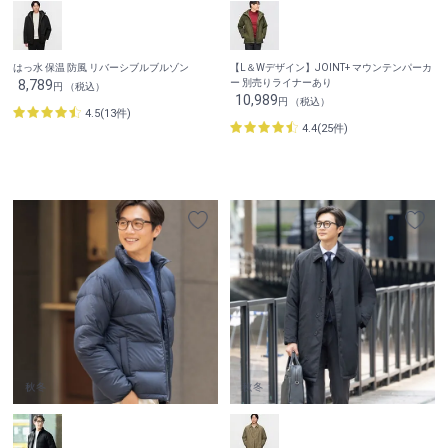
はっ水 保温 防風 リバーシブルブルゾン
【L＆Wデザイン】JOINT+ マウンテンパーカ
8,789
ー 別売りライナーあり
円 （税込）
10,989
円 （税込）
4.5(13件)
4.4(25件)