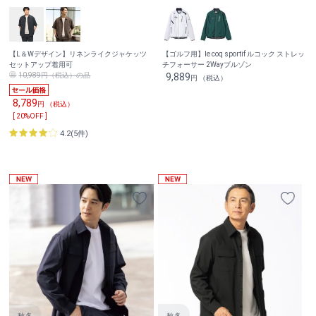
【L＆Wデザイン】リネンライクジャケッツ
【ゴルフ用】le coq sportif ルコック ストレッ
セットアップ着用可
チフォーサー 2Wayブルゾン
10,989円（税込）の品
9,889
円 （税込）
8,789
円 （税込）
[ 20%OFF ]
4.2(5件)