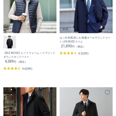
はっ水 防風 防しわ 軽量オールラウンドコー
ト LES MUES スリム
21,890
円 （税込）
【BIZ MOVE】ヒートウォーム ハイブリッド
4.5(2件)
ダウンスタンドベスト
4,389
円 （税込）
4.6(9件)