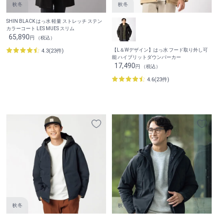
SHIN BLACK はっ水 軽量 ストレッチ ステン
カラーコート LES MUES スリム
65,890
円 （税込）
【L＆Wデザイン】はっ水 フード取り外し可
4.3(23件)
能 ハイブリットダウンパーカー
17,490
円 （税込）
4.6(23件)