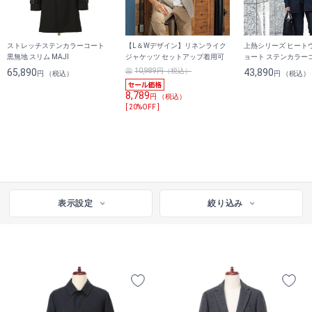
ストレッチステンカラーコート
【L＆Wデザイン】リネンライク
上熱シリーズ ヒート
黒無地 スリム MAJI
ジャケッツ セットアップ着用可
ョート ステンカラーコ
MUES
65,890
10,989円（税込）
43,890
円 （税込）
円 （税込）
8,789
円 （税込）
[ 20%OFF ]
表示設定
絞り込み