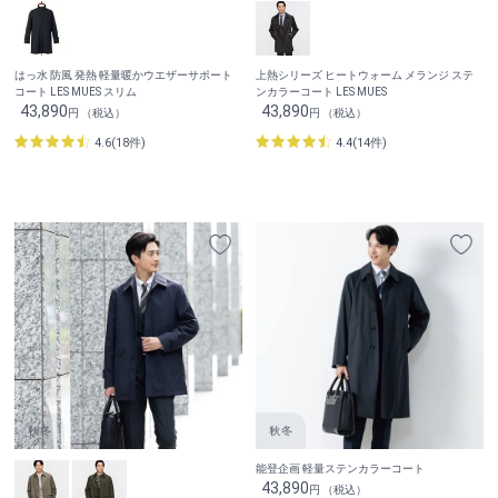
はっ水 防風 発熱 軽量暖かウエザーサポート
上熱シリーズ ヒートウォーム メランジ ステ
コート LES MUES スリム
ンカラーコート LES MUES
43,890
43,890
円 （税込）
円 （税込）
4.6(18件)
4.4(14件)
能登企画 軽量ステンカラーコート
43,890
円 （税込）