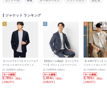
エアクール
春夏
オールシーズン
ノンアイロン
洗える
ジャケット ランキング
【パジャマスーツ】スーパーエア
【特別セール商品】【パジャマス
【L＆Wデザイン】リ
クール ジャガードジャケット 紺
ーツ】プリントジャージージャケ
ジャケッツ セットア
セットアップ着用可
ット 紺 セットアップ着用可
10,989円（税込）
10,989円（税込）
10,989円（税込）
8,789
5,494
8,789
円 （税込）
円 （税込）
円 （税込）
[ 20%OFF ]
[ 50%OFF ]
[ 20%OFF ]