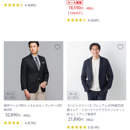
4.4(8件)
18,590
円 （税込）
[ 15%OFF ]
4.5(6件)
尾州ウール100％ メタルボタンブレザー LES
【パジャマスーツ】プレミアム AOKI疲労回
MUES
復ウェア・リカバリーケアプラスジャケット
32,890
紺 セットアップ着用可
円 （税込）
21,890
円 （税込）
4.0(7件)
5.0(1件)