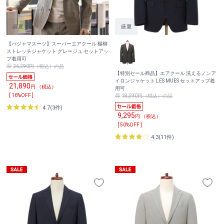
【パジャマスーツ】スーパーエアクール 楊柳
ストレッチジャケット グレージュ セットアッ
プ着用可
26,290円（税込）の品
【特別セール商品】エアクール 洗えるノンア
イロンジャケット LES MUES セットアップ着
21,890
円 （税込）
用可
[ 16%OFF ]
18,590円（税込）の品
4.7(3件)
9,295
円 （税込）
[ 50%OFF ]
4.3(11件)