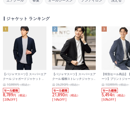
エアクール
春夏
オールシーズン
ノンアイロン
洗える
ジャケット ランキング
【パジャマスーツ】スーパーエア
【パジャマスーツ】スーパーエア
【特別セール商品】
クール ジャガードジャケット 紺
クール 楊柳ストレッチジャケッ
ーツ】プリントジャ
セットアップ着用可
ト 黒 セットアップ着用可
ット 紺 セットアップ
10,989円（税込）
26,290円（税込）
10,989円（税込）
8,789
21,890
5,494
円 （税込）
円 （税込）
円 （税込）
[ 20%OFF ]
[ 16%OFF ]
[ 50%OFF ]