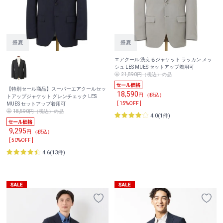
エアクール 洗えるジャケット ラッカン メッ
シュ LES MUES セットアップ着用可
21,890円（税込）の品
【特別セール商品】スーパーエアクールセッ
18,590
円 （税込）
トアップジャケット グレンチェック LES
[ 15%OFF ]
MUES セットアップ着用可
18,590円（税込）の品
4.0(1件)
9,295
円 （税込）
[ 50%OFF ]
4.6(13件)