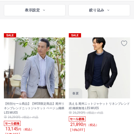
表示設定
絞り込み
【特別セール商品】【WEB限定商品】尾州リ
洗える 尾州ニットジャケット リネンブレンド
ネンブレンドニットジャケット ベージュ織柄
紺 織柄無地 LES MUES
LES MUES
26,290円（税込）の品
26,290円（税込）の品
21,890
円 （税込）
13,145
円 （税込）
[ 16%OFF ]