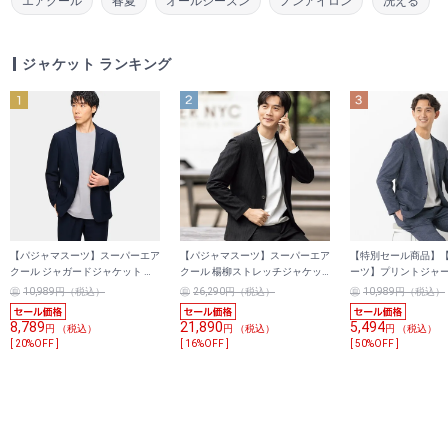
エアクール
春夏
オールシーズン
ノンアイロン
洗える
ジャケット ランキング
【パジャマスーツ】スーパーエア
【パジャマスーツ】スーパーエア
【特別セール商品】
クール ジャガードジャケット 紺
クール 楊柳ストレッチジャケッ
ーツ】プリントジャ
セットアップ着用可
ト 黒 セットアップ着用可
ット 紺 セットアップ
10,989円（税込）
26,290円（税込）
10,989円（税込）
8,789
21,890
5,494
円 （税込）
円 （税込）
円 （税込）
[ 20%OFF ]
[ 16%OFF ]
[ 50%OFF ]