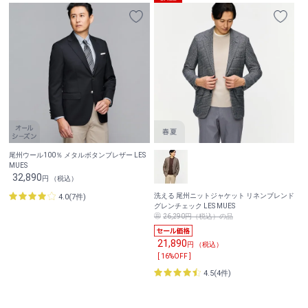
尾州ウール100％ メタルボタンブレザー LES
MUES
32,890
円 （税込）
洗える 尾州ニットジャケット リネンブレンド
4.0(7件)
グレンチェック LES MUES
26,290円（税込）の品
21,890
円 （税込）
[ 16%OFF ]
4.5(4件)