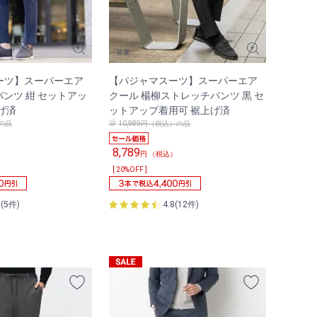
ーツ】スーパーエア
【パジャマスーツ】スーパーエア
パンツ 紺 セットアッ
クール 楊柳ストレッチパンツ 黒 セ
げ済
ットアップ着用可 裾上げ済
）の品
10,989円（税込）の品
8,789
）
円 （税込）
[ 20%OFF ]
0(5件)
4.8(12件)