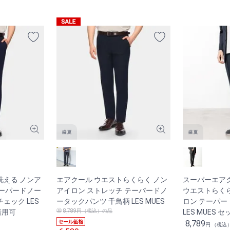
洗える ノンア
エアクール ウエストらくらく ノン
スーパーエア
テーパードノー
アイロン ストレッチ テーパードノ
ウエストらくら
ェック LES
ータックパンツ 千鳥柄 LES MUES
ロン テーパ
着用可
8,789円（税込）の品
LES MUES
8,789
円 （税込