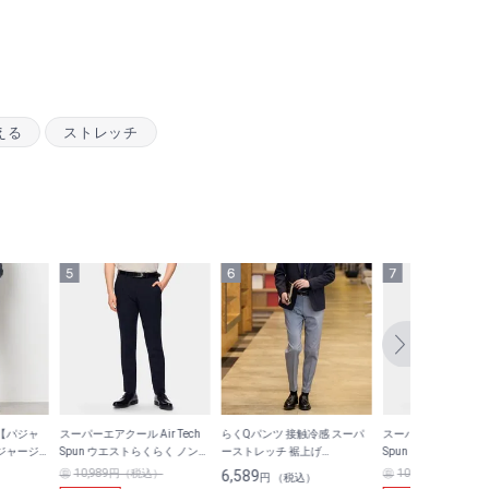
える
ストレッチ
【パジャ
スーパーエアクール Air Tech
らくQパンツ 接触冷感 スーパ
スーパーエアクール Air
ジャージ
Spun ウエストらくらく ノンア
ーストレッチ 裾上げ
Spun ウエストらくら
アップ着用
イロン ストレッチ テーパード
済
イロン ストレッチ 
10,989円（税込）
6,589
10,989円（税込）
円 （税込）
ノータックパンツ 無地 LES
ノータックパンツ 無地 