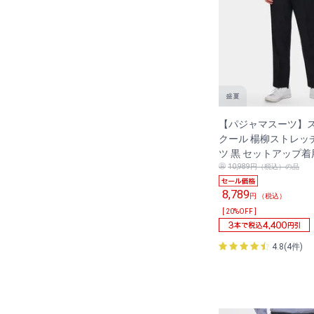
【パジャマスーツ】
クール 楊柳ストレッ
ツ 黒 セットアップ着
10,989円（税込）の品
8,789
円 （税込）
[ 20%OFF ]
4.8(4件)