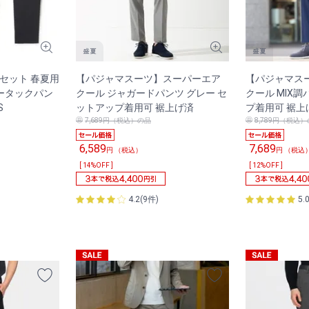
セット 春夏用
【パジャマスーツ】スーパーエア
【パジャマス
ータックパン
クール ジャガードパンツ グレー セ
クール MIX調
S
ットアップ着用可 裾上げ済
プ着用可 裾上
7,689円（税込）の品
8,789円（税込
6,589
7,689
円 （税込）
円 （税込
[ 14%OFF ]
[ 12%OFF ]
4.2(9件)
5.