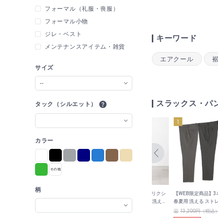
フォーマル（礼服・喪服）
フォーマル小物
ジレ・ベスト
キーワード
メンテナンスアイテム・雑貨
エアクール
サイズ
--
スラックス・パン
タック（シルエット）
カラー
柄
r Tech
【パジャマスーツ】スーパー
スーパーエアクール トリクシ
【WEB限定商品】
くらく ノンア
エアクール ジャガードパンツ
オン ウエストらくらく 洗える
春夏用 洗える スト
 テーパード
グレー セットアップ着用可 裾
ノンアイロン テーパードノー
タックパンツ 裾上げ済
）
7,689円（税込）
8,789
13,200円（税込
円 （税込）
地 LES
上げ済
タックパンツ LES MUES セッ
MUES