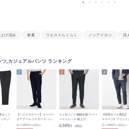
裾上げ済み
春夏
ウエストらくらく
ノンアイロン
洗
ツ,カジュアルパンツ ランキング
3本セット
【パジャマスーツ】スーパー
らくQパンツ 接触冷感 スーパ
【特別セール商品】
レッチノー
エアクール ジャガードパンツ
ーストレッチ 裾上げ
マスーツ】プリント
 LES
紺 セットアップ着用可 裾上げ
済
ーパンツ 紺 セット
）
7,689円（税込）
6,589
7,689円（税込）
円 （税込）
済
可 裾上げ済