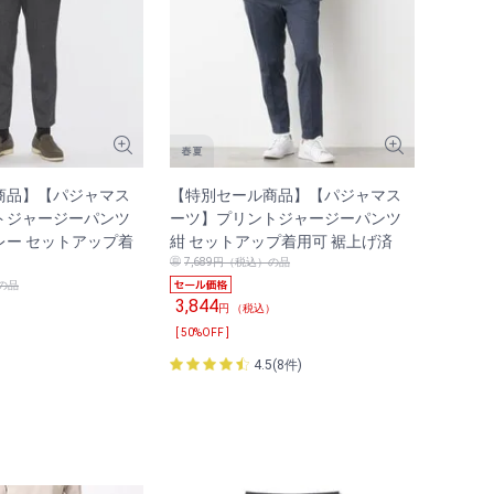
商品】【パジャマス
【特別セール商品】【パジャマス
トジャージーパンツ
ーツ】プリントジャージーパンツ
レー セットアップ着
紺 セットアップ着用可 裾上げ済
7,689円（税込）の品
）の品
3,844
円 （税込）
）
[ 50%OFF ]
4.5(8件)