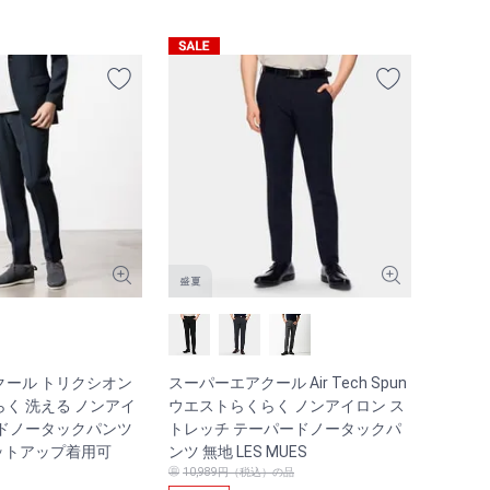
クール トリクシオン
スーパーエアクール Air Tech Spun
く 洗える ノンアイ
ウエストらくらく ノンアイロン ス
ードノータックパンツ
トレッチ テーパードノータックパ
 セットアップ着用可
ンツ 無地 LES MUES
10,989円（税込）の品
）