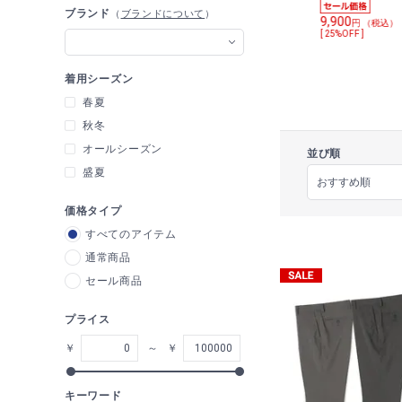
トアップ着用可
ブランド
（
ブランドについて
）
6,589
9,900
円 （税込）
円 （税込）
[ 14%OFF ]
[ 25%OFF ]
着用シーズン
春夏
秋冬
オールシーズン
並び順
盛夏
価格タイプ
すべてのアイテム
通常商品
セール商品
プライス
￥
～
￥
キーワード