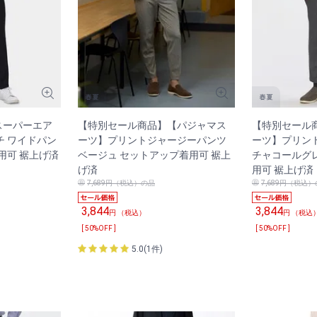
スーパーエア
【特別セール商品】【パジャマス
【特別セール
チ ワイドパン
ーツ】プリントジャージーパンツ
ーツ】プリン
用可 裾上げ済
ベージュ セットアップ着用可 裾上
チャコールグ
げ済
用可 裾上げ済
7,689円（税込）の品
7,689円（税込
3,844
3,844
円 （税込）
円 （税込
[ 50%OFF ]
[ 50%OFF ]
5.0(1件)