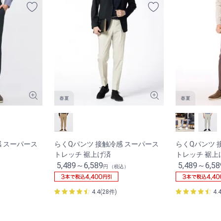
感 スーパース
らくQパンツ 接触冷感 スーパース
らくQパンツ 
トレッチ 裾上げ済
トレッチ 裾上
済
5,489～6,589
5,489～6,58
円 （税込）
4.4(28件)
4.