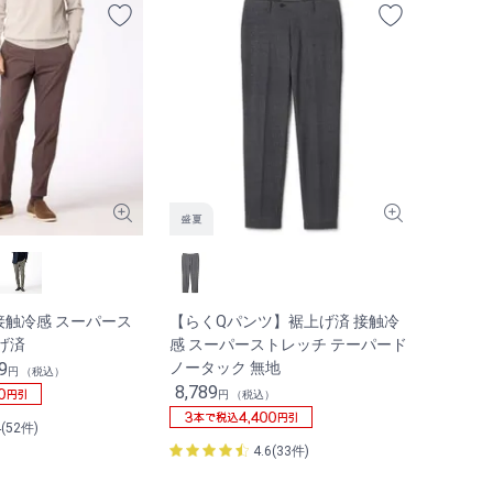
接触冷感 スーパース
【らくQパンツ】裾上げ済 接触冷
げ済
感 スーパーストレッチ テーパード
9
ノータック 無地
円 （税込）
8,789
円 （税込）
4(52件)
4.6(33件)