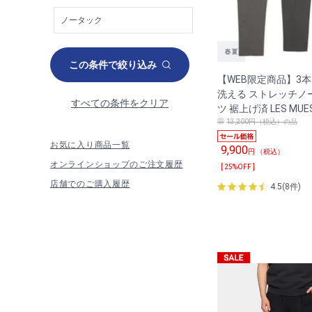
この条件で絞り込み
【WEB限定商品】3本
洗える ストレッチノ
すべての条件をクリア
ツ 裾上げ済 LES MUE
13,200円（税込）の品
お気に入り商品一覧
9,900
円 （税込）
オンラインショップのご注文履歴
[ 25%OFF ]
店舗でのご購入履歴
4.5(8件)