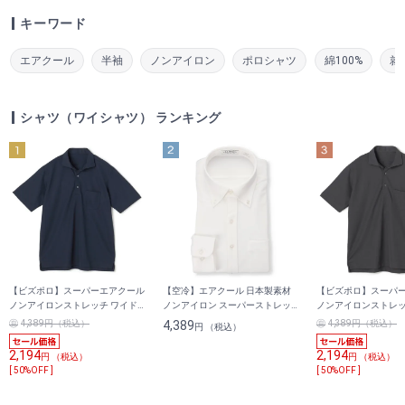
キーワード
エアクール
半袖
ノンアイロン
ポロシャツ
綿100%
就
シャツ（ワイシャツ） ランキング
【ビズポロ】スーパーエアクール
【空冷】エアクール 日本製素材
【ビズポロ】スーパ
ノンアイロンストレッチ ワイド
ノンアイロン スーパーストレッ
ノンアイロンストレッ
カラーポロシャツ トリコット無
チ ボタンダウンシャツ LES MUES
カラーポロシャツ ト
4,389円（税込）
4,389
4,389円（税込）
円 （税込）
地
レギュラーフィット
地
2,194
2,194
円 （税込）
円 （税込）
[ 50%OFF ]
[ 50%OFF ]