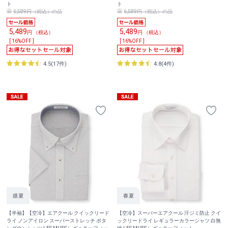
ト
ト
6,589円（税込）の品
6,589円（税込）の品
5,489
5,489
円 （税込）
円 （税込）
[ 16%OFF ]
[ 16%OFF ]
4.5(17件)
4.8(4件)
【半袖】【空冷】エアクール クイックリード
【空冷】スーパーエアクール 汗ジミ防止 クイ
ライ ノンアイロン スーパーストレッチ ボタ
ックリードライ レギュラーカラーシャツ 白無