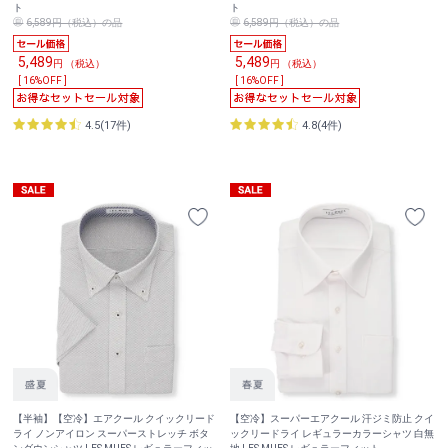
ト
ト
6,589円（税込）の品
6,589円（税込）の品
5,489
5,489
円 （税込）
円 （税込）
[ 16%OFF ]
[ 16%OFF ]
4.5(17件)
4.8(4件)
【半袖】【空冷】エアクール クイックリード
【空冷】スーパーエアクール 汗ジミ防止 クイ
ライ ノンアイロン スーパーストレッチ ボタ
ックリードライ レギュラーカラーシャツ 白無