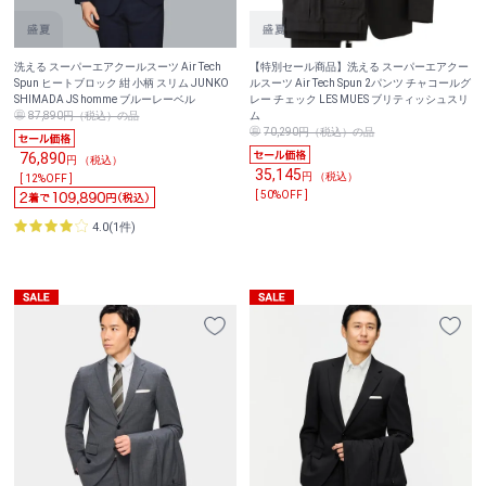
洗える スーパーエアクールスーツ Air Tech
【特別セール商品】洗える スーパーエアクー
Spun ヒートブロック 紺 小柄 スリム JUNKO
ルスーツ Air Tech Spun 2パンツ チャコールグ
SHIMADA JS homme ブルーレーベル
レー チェック LES MUES ブリティッシュスリ
87,890円（税込）の品
ム
70,290円（税込）の品
76,890
円 （税込）
35,145
円 （税込）
[ 12%OFF ]
[ 50%OFF ]
4.0(1件)