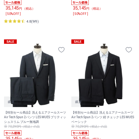
35,145
35,145
円 （税込）
円 （税込）
[ 50%OFF ]
[ 50%OFF ]
4.8(9件)
【特別セール商品】洗えるエアクールスーツ
【特別セール商品】洗えるエアクールスーツ
Air Tech Spun 2パンツ LES MUES ブリティッ
Air Tech Spun 2パンツ 紺 チェック LES MUES
シュスリム ブルー無地調
ベーシック
70,290円（税込）の品
70,290円（税込）の品
35,145
35,145