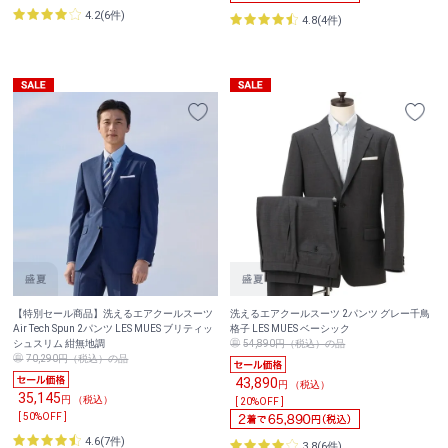
4.2(6件)
4.8(4件)
【特別セール商品】洗えるエアクールスーツ
洗えるエアクールスーツ 2パンツ グレー千鳥
Air Tech Spun 2パンツ LES MUES ブリティッ
格子 LES MUES ベーシック
シュスリム 紺無地調
54,890円（税込）の品
70,290円（税込）の品
43,890
円 （税込）
35,145
円 （税込）
[ 20%OFF ]
[ 50%OFF ]
4.6(7件)
3.8(6件)