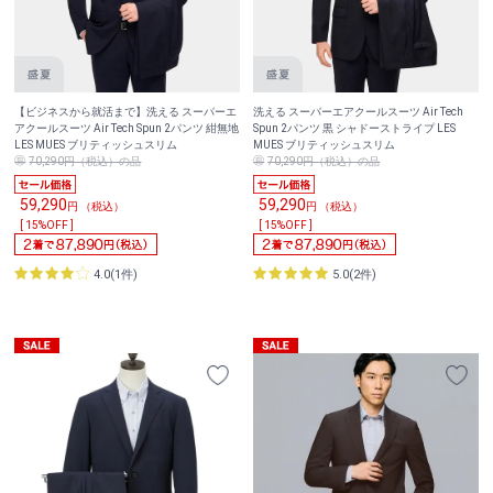
【ビジネスから就活まで】洗える スーパーエ
洗える スーパーエアクールスーツ Air Tech
アクールスーツ Air Tech Spun 2パンツ 紺無地
Spun 2パンツ 黒 シャドーストライプ LES
LES MUES ブリティッシュスリム
MUES ブリティッシュスリム
70,290円（税込）の品
70,290円（税込）の品
59,290
59,290
円 （税込）
円 （税込）
[ 15%OFF ]
[ 15%OFF ]
4.0(1件)
5.0(2件)