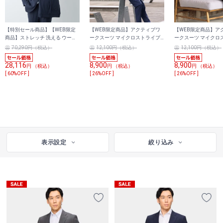
【特別セール商品】【WEB限定
【WEB限定商品】アクティブワ
【WEB限定商品】ア
商品】ストレッチ 洗える ウール
ークスーツ マイクロストライプ
ークスーツ マイクロ
ブレンド 2パンツスーツ 紺 無地
サッカー 軽量ストレッチ ユニセ
サッカー 軽量ストレ
70,290円（税込）
12,100円（税込）
12,100円（税込）
LES MUES ブリティッシュスリム
ックス
ックス
28,116
8,900
8,900
円 （税込）
円 （税込）
円 （税込）
[ 60%OFF ]
[ 26%OFF ]
[ 26%OFF ]
表示設定
絞り込み