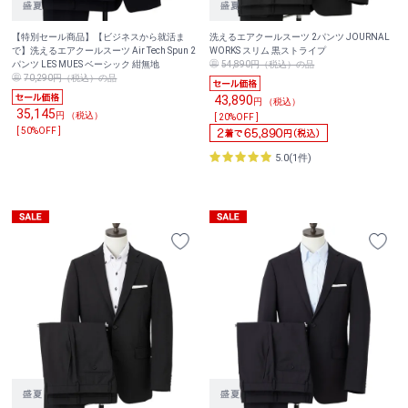
【特別セール商品】【ビジネスから就活ま
洗えるエアクールスーツ 2パンツ JOURNAL
で】洗えるエアクールスーツ Air Tech Spun 2
WORKS スリム 黒ストライプ
パンツ LES MUES ベーシック 紺無地
54,890円（税込）の品
70,290円（税込）の品
43,890
円 （税込）
35,145
円 （税込）
[ 20%OFF ]
[ 50%OFF ]
5.0(1件)