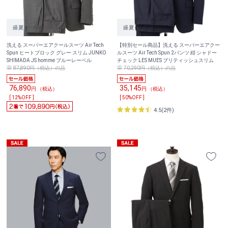
洗える スーパーエアクールスーツ Air Tech
【特別セール商品】洗える スーパーエアクー
Spun ヒートブロック グレー スリム JUNKO
ルスーツ Air Tech Spun 2パンツ 紺 シャドー
SHIMADA JS homme ブルーレーベル
チェック LES MUES ブリティッシュスリム
87,890円（税込）の品
70,290円（税込）の品
76,890
35,145
円 （税込）
円 （税込）
[ 12%OFF ]
[ 50%OFF ]
4.5(2件)