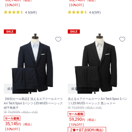
円 （税込）
円 （税込）
[ 50%OFF ]
[ 50%OFF ]
4.5(6件)
4.6(5件)
【特別セール商品】洗えるエアクールスーツ
洗えるエアクールスーツ Air Tech Spun 2パン
Air Tech Spun 2パンツ LES MUES ベーシック
ツ LES MUES ベーシック 黒シャドー
紺千鳥格子
70,290円（税込）の品
70,290円（税込）の品
59,290
円 （税込）
35,145
円 （税込）
[ 15%OFF ]
[ 50%OFF ]