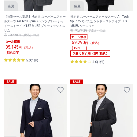
【特別セール商品】洗える スーパーエアクー
洗える スーパーエアクールスーツ Air Tech
ルスーツ Air Tech Spun 2パンツ グレー シャ
Spun 2パンツ 黒 シャドーストライプ LES
ドーストライプ LES MUES ブリティッシュス
MUES ベーシック
リム
70,290円（税込）の品
70,290円（税込）の品
59,290
円 （税込）
35,145
円 （税込）
[ 15%OFF ]
[ 50%OFF ]
5.0(1件)
4.0(1件)