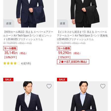
【特別セール商品】洗える スーパーエアクー
【ビジネスから就活まで】洗える スーパーエ
ルスーツ Air Tech Spun 2パンツ 紺 ピンヘッ
アクールスーツ Air Tech Spun 2パンツ 黒無地
ド LES MUES ブリティッシュスリム
LES MUES ブリティッシュスリム
70,290円（税込）の品
70,290円（税込）の品
35,145
59,290
円 （税込）
円 （税込）
[ 50%OFF ]
[ 15%OFF ]
4.0(1件)