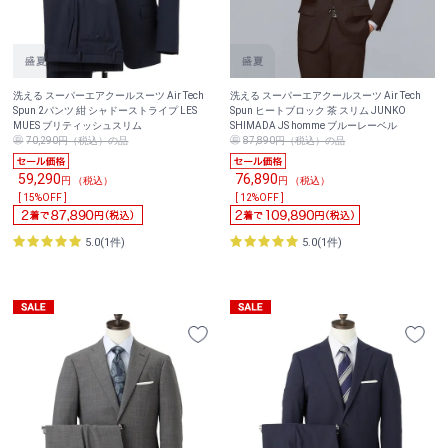
洗える スーパーエアクールスーツ Air Tech
洗える スーパーエアクールスーツ Air Tech
Spun 2パンツ 紺 シャドーストライプ LES
Spun ヒートブロック 茶 スリム JUNKO
MUES ブリティッシュスリム
SHIMADA JS homme ブルーレーベル
70,290円（税込）の品
87,890円（税込）の品
59,290
76,890
円 （税込）
円 （税込）
[ 15%OFF ]
[ 12%OFF ]
5.0(1件)
5.0(1件)