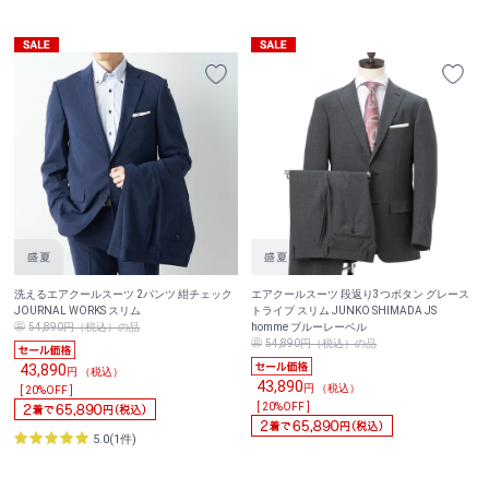
洗えるエアクールスーツ 2パンツ 紺チェック
エアクールスーツ 段返り3つボタン グレース
JOURNAL WORKS スリム
トライプ スリム JUNKO SHIMADA JS
54,890円（税込）の品
homme ブルーレーベル
54,890円（税込）の品
43,890
円 （税込）
43,890
円 （税込）
[ 20%OFF ]
[ 20%OFF ]
5.0(1件)