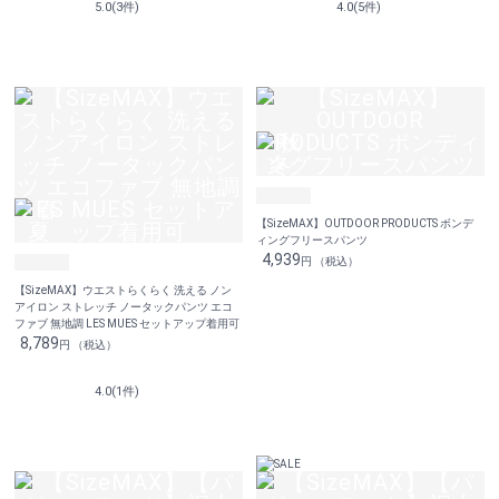
5.0(3件)
4.0(5件)
【SizeMAX】OUTDOOR PRODUCTS ボンデ
ィングフリースパンツ
4,939
円 （税込）
【SizeMAX】ウエストらくらく 洗える ノン
アイロン ストレッチ ノータックパンツ エコ
ファブ 無地調 LES MUES セットアップ着用可
8,789
円 （税込）
4.0(1件)