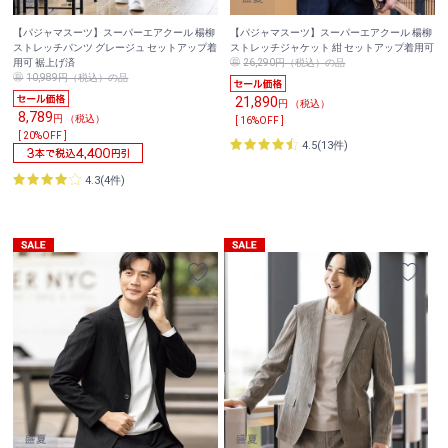
【パジャマスーツ】スーパーエアクール 楊柳
【パジャマスーツ】スーパーエアクール 楊柳
ストレッチパンツ グレージュ セットアップ着
ストレッチジャケット 紺 セットアップ着用可
用可 裾上げ済
26,290円（税込）の品
10,989円（税込）の品
21,890
円 （税込）
8,789
円 （税込）
[ 16%OFF ]
[ 20%OFF ]
4.5(13件)
4.3(4件)