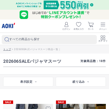
すべての商品から探す
カテゴリ
トップ
>
202606SALEパジャマスーツ商品一覧｜
202606SALEパジャマスーツ
対象商品数：
18
件
表示設定
絞り込み