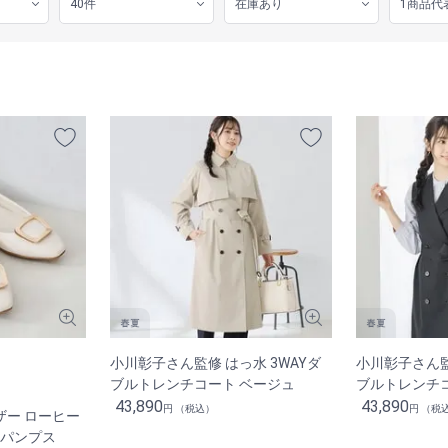
小川彰子さん監修 はっ水 3WAYダ
小川彰子さん監
ブルトレンチコート ベージュ
ブルトレンチコ
43,890
43,890
円 （税込）
円 （税
ザー ローヒー
フパンプス