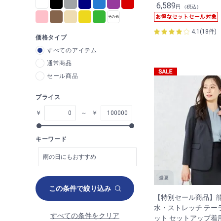
6,589
円 （税込）
4.1(18件)
価格タイプ
すべてのアイテム
通常商品
セール商品
プライス
￥
～
￥
キーワード
この条件で絞り込み
【特別セール商品】能
水・ストレッチ テー
すべての条件をクリア
ット セットアップ着