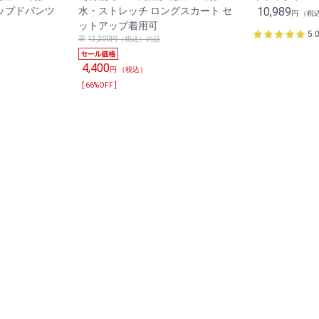
ップドパンツ
水・ストレッチ ロングスカート セ
10,989
円 （税
ットアップ着用可
5.
13,200円（税込）の品
4,400
円 （税込）
[ 66%OFF ]