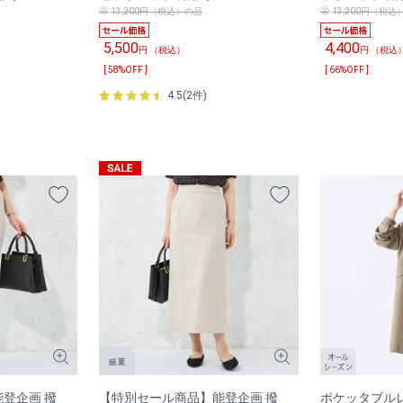
13,200円（税込）の品
13,200円（税込
5,500
4,400
円 （税込）
円 （税込
[ 58%OFF ]
[ 66%OFF ]
4.5(2件)
登企画 撥
【特別セール商品】能登企画 撥
ポケッタブル