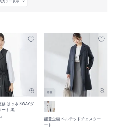
修 はっ水 3WAYダ
ート 黒
込）
能登企画 ベルテッドチェスターコ
ート