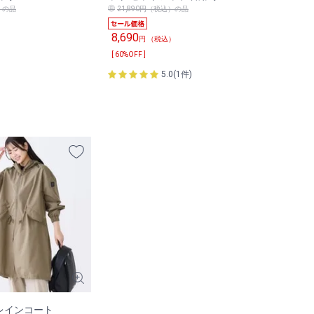
）の品
21,890円（税込）の品
8,690
）
円 （税込）
[ 60%OFF ]
5.0(1件)
レインコート