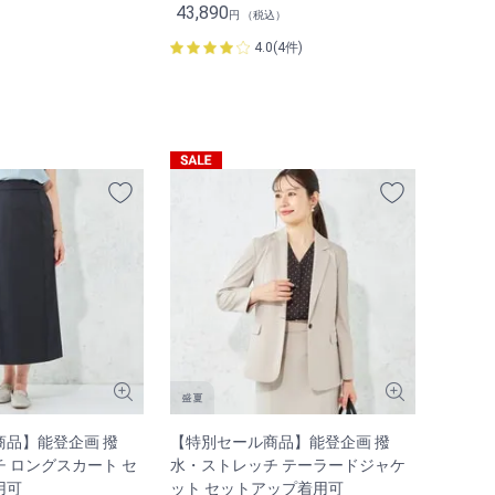
43,890
円 （税込）
4.0(4件)
商品】能登企画 撥
【特別セール商品】能登企画 撥
 ロングスカート セ
水・ストレッチ テーラードジャケ
用可
ット セットアップ着用可