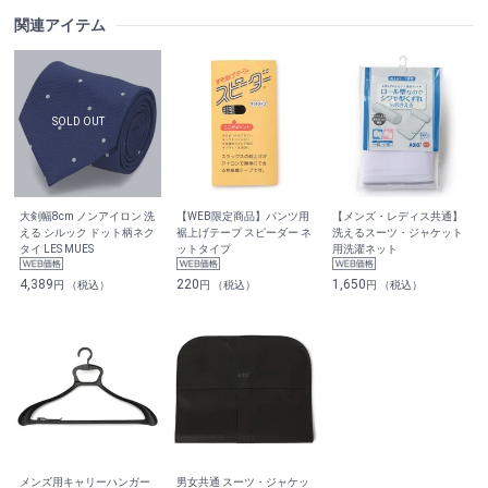
関連アイテム
大剣幅8cm ノンアイロン 洗
【WEB限定商品】パンツ用
【メンズ・レディス共通】
える シルック ドット柄ネク
裾上げテープ スピーダー ネ
洗えるスーツ・ジャケット
タイ LES MUES
ットタイプ
用洗濯ネット
4,389
220
1,650
円 （税込）
円 （税込）
円 （税込）
メンズ用キャリーハンガー
男女共通 スーツ・ジャケッ