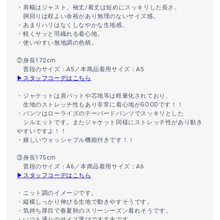
・肩幅はジャスト。袖丈/着丈は短めにスッキリした長さ。
胴回りは程よい余裕があり無理のないサイズ感。
・あまりハリはなくしなやかな生地感。
・軽くサッと羽織れる着心地。
・使いやすい無地調の色柄。
②身長172cm
普段のサイズ：A5／本商品着用サイズ：A5
▶スタッフコーデはこちら
・ジャケットは肩パットや芯地等は軽量化されており、
生地のストレッチ性もあり非常に着心地がGOODです！！
・パンツはローライズのテーパードパンツでスッキリとした
シルエットです。またジャケット同様にストレッチ性があり動き
やすいですよ！！
・嬉しいウォッシャブル機能付きです！！
③身長175cm
普段のサイズ：A6／本商品着用サイズ：A6
▶スタッフコーデはこちら
・ニット調のイメージです。
・縦横しっかり伸びる生地で動きやすそうです。
・気持ち厚目で春夏秋のスリーシーズン着れそうです。
・いつも通りのサイズ選びで大丈夫です。