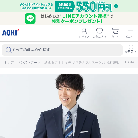
すべての商品から探す
カテゴリ
トップ
>
メンズ
>
スーツ
>
洗える ストレッチ サステナブルスーツ 紺 織柄無地 JOURNAL 