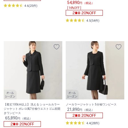
54,890
円 （税込）
4.6(25件)
[ 16%OFF ]
4.5(54件)
【着丈100cm以上】 洗える ショールカラー
ノーカラージャケット 5分袖ワンピース
ジャケット ボレロ風7分袖ウエストゴム前開
21,890
円 （税込）
きワンピース
65,890
円 （税込）
4.4(28件)