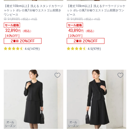
【着丈100cm以上】洗える スタンドカラージ
【着丈100cm以上】洗えるテーラードジャケ
ャケット ボレロ風7分袖ウエストゴム前開き
ット ボレロ風7分袖ウエストゴム前開きワン
ワンピース
ピース
54,890円（税込）の品
54,890円（税込）の品
32,890
43,890
円 （税込）
円 （税込）
[ 40%OFF ]
[ 20%OFF ]
4.6(147件)
4.5(97件)