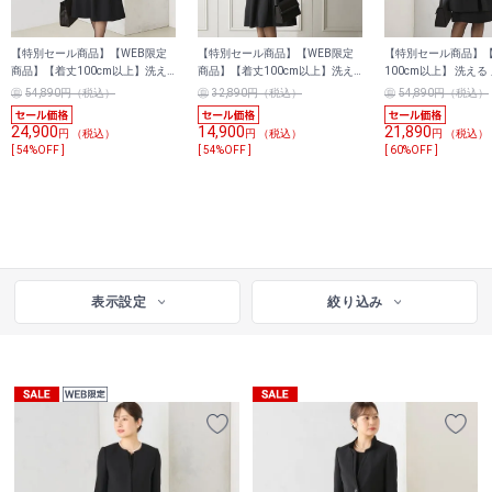
【特別セール商品】【WEB限定
【特別セール商品】【WEB限定
【特別セール商品】
商品】【着丈100cm以上】洗え
商品】【着丈100cm以上】洗え
100cm以上】 洗える
る ノーカラージャケット ボレロ
る ストレッチ ノーカラージャケ
ロングジャケット ボ
54,890円（税込）
32,890円（税込）
54,890円（税込）
風7分袖前開きワンピース
ット風レースデザインワンピース
ウエストゴム前開き
24,900
14,900
21,890
円 （税込）
円 （税込）
円 （税込）
[ 54%OFF ]
[ 54%OFF ]
[ 60%OFF ]
表示設定
絞り込み