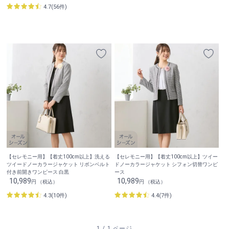
4.7(56件)
【セレモニー用】【着丈100cm以上】洗える
【セレモニー用】【着丈100cm以上】ツイー
ツイードノーカラージャケット リボンベルト
ドノーカラージャケット シフォン切替ワンピ
付き前開きワンピース 白黒
ース
10,989
10,989
円 （税込）
円 （税込）
4.3(10件)
4.4(7件)
1 / 1 ページ