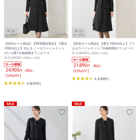
【特別セール商品】【WEB限定商品】【着丈
【特別セール商品】【着丈100cm以上】フリ
100cm以上】洗える ノーカラージャケット
ルカラージャケット 7分袖前開きワンピース
ボレロ風7分袖前開きワンピース
32,890円（税込）の品
54,890円（税込）の品
21,890
円 （税込）
24,900
円 （税込）
[ 33%OFF ]
[ 54%OFF ]
4.4(48件)
4.8(55件)