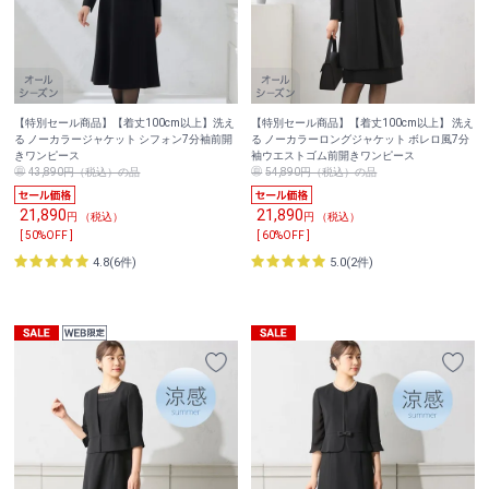
【特別セール商品】【着丈100cm以上】洗え
【特別セール商品】【着丈100cm以上】 洗え
る ノーカラージャケット シフォン7分袖前開
る ノーカラーロングジャケット ボレロ風7分
きワンピース
袖ウエストゴム前開きワンピース
43,890円（税込）の品
54,890円（税込）の品
21,890
21,890
円 （税込）
円 （税込）
[ 50%OFF ]
[ 60%OFF ]
4.8(6件)
5.0(2件)