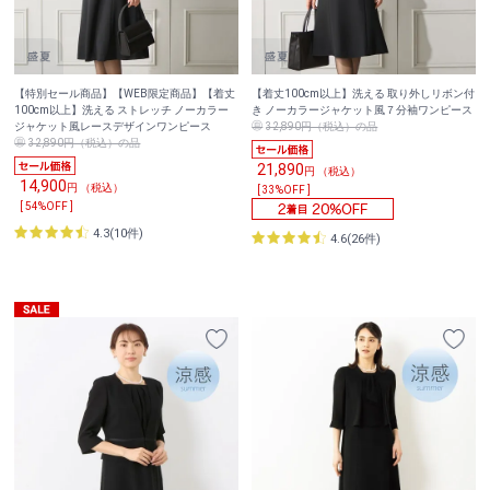
【特別セール商品】【WEB限定商品】【着丈
【着丈100cm以上】洗える 取り外しリボン付
100cm以上】洗える ストレッチ ノーカラー
き ノーカラージャケット風７分袖ワンピース
ジャケット風レースデザインワンピース
32,890円（税込）の品
32,890円（税込）の品
21,890
円 （税込）
14,900
円 （税込）
[ 33%OFF ]
[ 54%OFF ]
4.3(10件)
4.6(26件)