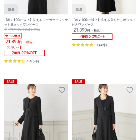
【着丈100cm以上】洗える ノーカラージャケ
【着丈100cm以上】洗える 取り外しボウタイ
ット風タックワンピース
付きワンピース
32,890円（税込）の品
21,890
円 （税込）
21,890
円 （税込）
5.0(4件)
[ 33%OFF ]
4.4(5件)