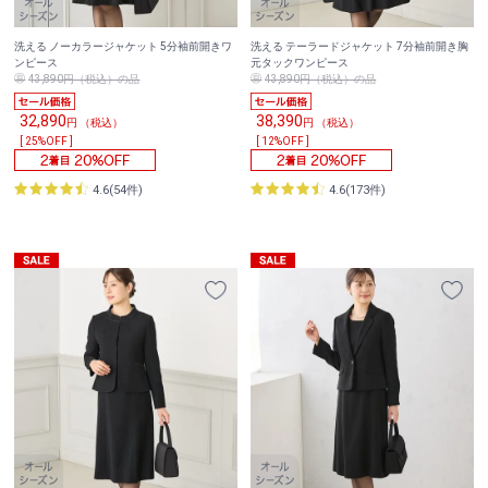
洗える ノーカラージャケット 5分袖前開きワ
洗える テーラードジャケット 7分袖前開き胸
ンピース
元タックワンピース
43,890円（税込）の品
43,890円（税込）の品
32,890
38,390
円 （税込）
円 （税込）
[ 25%OFF ]
[ 12%OFF ]
4.6(54件)
4.6(173件)