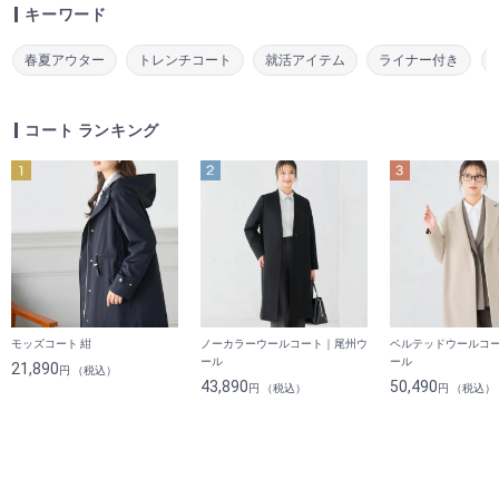
キーワード
春夏アウター
トレンチコート
就活アイテム
ライナー付き
コート ランキング
モッズコート 紺
ノーカラーウールコート｜尾州ウ
ベルテッドウールコ
ール
ール
21,890
円 （税込）
43,890
50,490
円 （税込）
円 （税込）