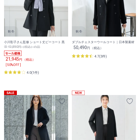
小川彰子さん監修 ショート丈ピーコート 黒
ダブルチェスターウールコート｜日本製素材
43,890円（税込）の品
50,490
円 （税込）
4.7(3件)
21,945
円 （税込）
[ 50%OFF ]
4.0(1件)