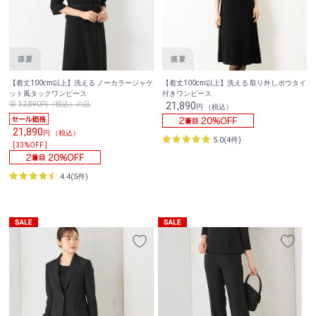
【着丈100cm以上】洗える ノーカラージャケ
【着丈100cm以上】洗える 取り外しボウタイ
ット風タックワンピース
付きワンピース
32,890円（税込）の品
21,890
円 （税込）
21,890
円 （税込）
5.0(4件)
[ 33%OFF ]
4.4(5件)