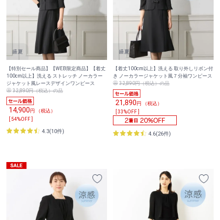
【特別セール商品】【WEB限定商品】【着丈
【着丈100cm以上】洗える 取り外しリボン付
100cm以上】洗える ストレッチ ノーカラー
き ノーカラージャケット風７分袖ワンピース
ジャケット風レースデザインワンピース
32,890円（税込）の品
32,890円（税込）の品
21,890
円 （税込）
14,900
円 （税込）
[ 33%OFF ]
[ 54%OFF ]
4.3(10件)
4.6(26件)