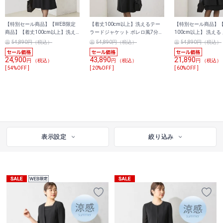
【特別セール商品】【WEB限定
【着丈100cm以上】洗えるテー
【特別セール商品】
商品】【着丈100cm以上】洗え
ラードジャケット ボレロ風7分袖
100cm以上】 洗える
る ノーカラージャケット ボレロ
ウエストゴム前開きワンピース
ロングジャケット ボ
54,890円（税込）
54,890円（税込）
54,890円（税込）
風7分袖前開きワンピース
ウエストゴム前開き
24,900
43,890
21,890
円 （税込）
円 （税込）
円 （税込）
[ 54%OFF ]
[ 20%OFF ]
[ 60%OFF ]
表示設定
絞り込み