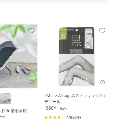
<M-L-> Atsugi 黒ストッキング 25
デニール
660
円 （税込）
ト日傘 晴雨兼用
）の品
4.3(60件)
）