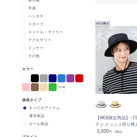
革小物
手袋
ハンカチ
スカーフ
ストール・マフラー
アクセサリー
インナー
その他
カラー
価格タイプ
すべてのアイテム
通常商品
【WEB限定商品】−TE
セール商品
テン メッシュ切り替
3,300
円 （税込）