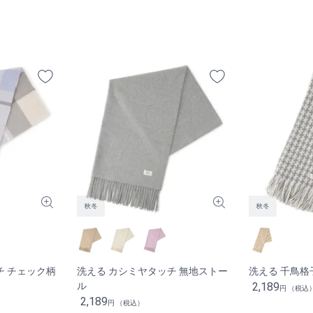
チ チェック柄
洗える カシミヤタッチ 無地ストー
洗える 千鳥
ル
2,189
円 （税込
2,189
円 （税込）