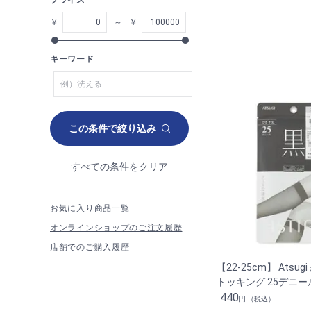
プライス
￥
～
￥
キーワード
この条件で絞り込み
すべての条件をクリア
お気に入り商品一覧
オンラインショップのご注文履歴
店舗でのご購入履歴
【22-25cm】 Atsu
トッキング 25デニー
440
円 （税込）