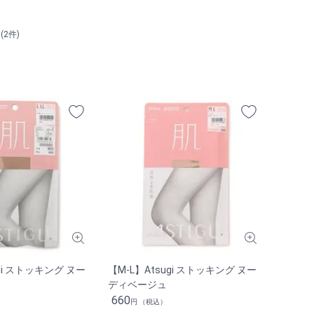
5(2件)
ugi ストッキング ヌー
【M-L】Atsugi ストッキング ヌー
ディベージュ
660
円 （税込）