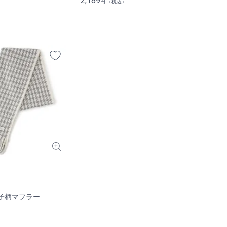
2,189
円 （税込）
格子柄マフラー
）