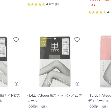
4.4(21件)
[ 25%OFF ]
4.
gi 黒ひざ下丈ス
<L-LL> Atsugi 黒ストッキング 25デ
【L-LL】Ats
ル
ニール
ディベージュ
660
660
円 （税込）
円 （税込）