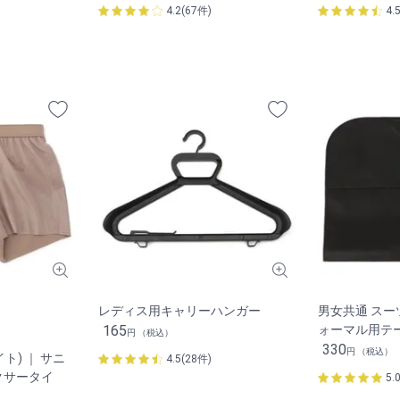
4.2(67件)
4.
レディス用キャリーハンガー
男女共通 ス
165
ォーマル用テ
円 （税込）
330
円 （税込）
イト) ｜ サニ
4.5(28件)
クサータイ
5.