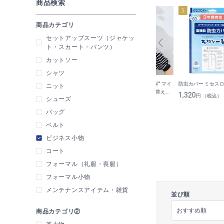
商品検索
商品カテゴリ
セットアップスーツ（ジャケッ
ト・スカート・パンツ）
カットソー
シャツ
S｜オーガニッ
<M-L-> Atsugi 黒ストッキング
【WEB限定商品】−TEN° マイ
防虫カバー ミセス
ニット
more
25デニール
ナステン メッシュ切り替えブ
1,320
円 （税込）
シューズ
ーニー
660
3,300
円 （税込）
円 （税込）
バッグ
ベルト
ビジネス小物
コート
フォーマル（礼服・喪服）
フォーマル小物
メンテナンスアイテム・雑貨
並び順
商品カテゴリ②