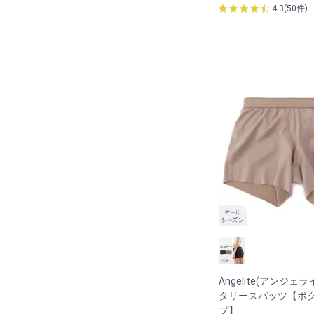
4.3(50件)
Angelite(アンジェラ
タリースパッツ【ボ
プ】