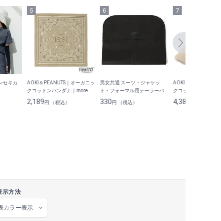
キンセキカ
AOKI＆PEANUTS｜オーガニッ
男女共通 スーツ・ジャケッ
AOKI＆PEANUTS
クコットンバンダナ｜more
ト・フォーマル用テーラーバ
クコットンキャップ｜m
trees
ッグ
trees
2,189
330
4,389
円 （税込）
円 （税込）
円 （税込）
表示方法