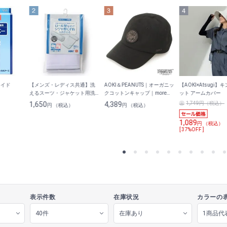
ロイド
【メンズ・レディス共通】洗
AOKI＆PEANUTS｜オーガニッ
【AOKI×Atsugi】
えるスーツ・ジャケット用洗
クコットンキャップ｜more
ット アームカバー
濯ネット
trees
1,650
4,389
1,749円（税込）
円 （税込）
円 （税込）
1,089
円 （税込）
[ 37%OFF ]
表示件数
在庫状況
カラーの