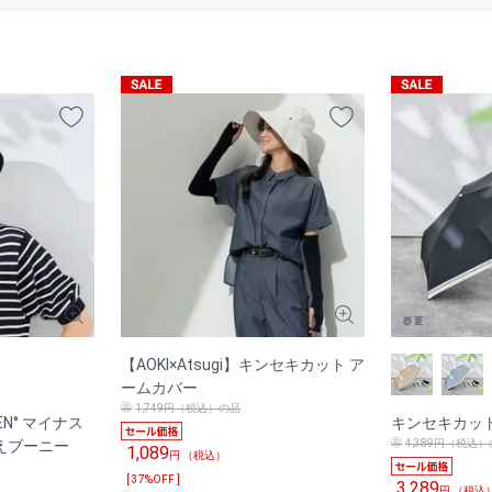
【AOKI×Atsugi】キンセキカット ア
ームカバー
1,749円（税込）の品
N° マイナス
キンセキカッ
えブーニー
4,389円（税込
1,089
円 （税込）
[ 37%OFF ]
3,289
円 （税込