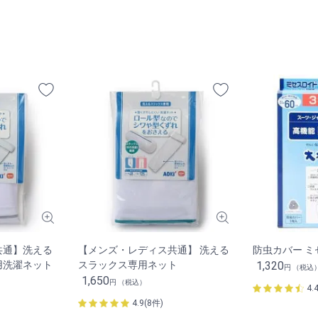
共通】洗える
【メンズ・レディス共通】 洗える
防虫カバー ミ
用洗濯ネット
スラックス専用ネット
1,320
円 （税込
1,650
円 （税込）
4.
4.9(8件)