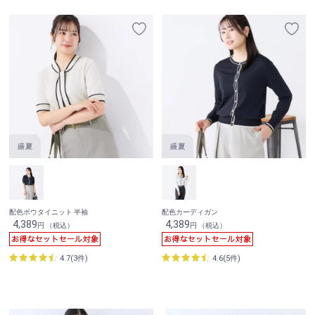
配色ボウタイニット 半袖
配色カーディガン
4,389
4,389
円 （税込）
円 （税込）
4.7(3件)
4.6(5件)