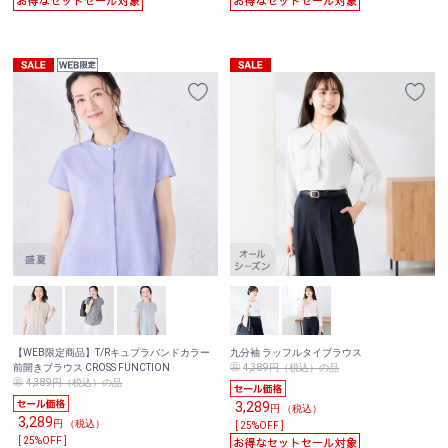
【WEB限定商品】T/Rキュプラバンドカラー
九分袖 ラッフルタイブラウス
前開きブラウス CROSS FUNCTION
4,389円（税込）の品
4,389円（税込）の品
3,289
円 （税込）
3,289
円 （税込）
[ 25%OFF ]
[ 25%OFF ]