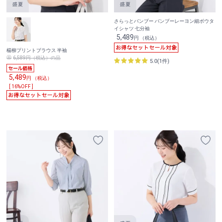
さらっとバンブー バンブーレーヨン細ボウタ
イシャツ 七分袖
5,489
円 （税込）
楊柳プリントブラウス 半袖
6,589円（税込）の品
5.0(1件)
5,489
円 （税込）
[ 16%OFF ]