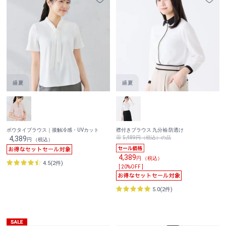
ボウタイブラウス｜接触冷感・UVカット
襟付きブラウス 九分袖 防透け
4,389
5,489円（税込）の品
円 （税込）
4,389
円 （税込）
4.5(2件)
[ 20%OFF ]
5.0(2件)