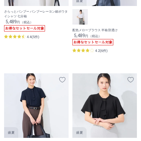
さらっとバンブー バンブーレーヨン細ボウタ
イシャツ 七分袖
5,489
円 （税込）
配色メローブラウス 半袖 防透け
5,489
円 （税込）
4.4(5件)
4.2(6件)