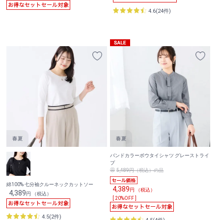
4.6(24件)
バンドカラーボウタイシャツ グレーストライ
プ
5,489円（税込）の品
綿100% 七分袖クルーネックカットソー
4,389
円 （税込）
4,389
円 （税込）
[ 20%OFF ]
4.5(2件)