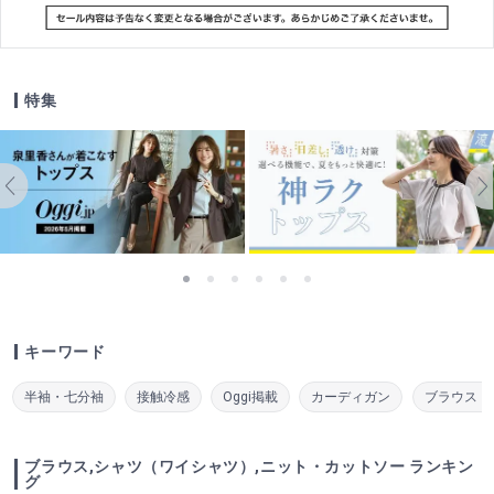
特集
キーワード
半袖・七分袖
接触冷感
Oggi掲載
カーディガン
ブラウス・
ブラウス,シャツ（ワイシャツ）,ニット・カットソー ランキン
グ