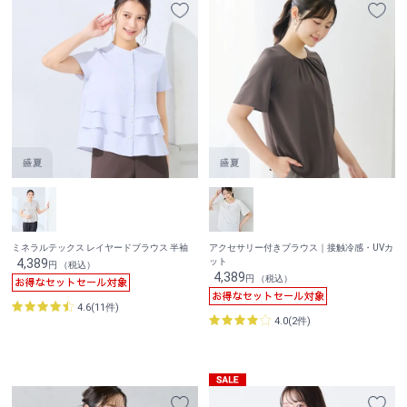
ミネラルテックス レイヤードブラウス 半袖
アクセサリー付きブラウス｜接触冷感・UVカ
4,389
ット
円 （税込）
4,389
円 （税込）
4.6(11件)
4.0(2件)