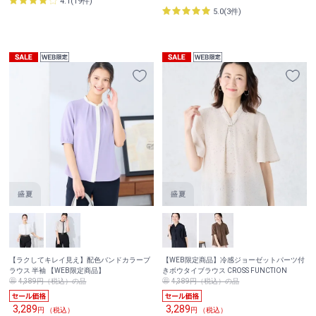
4.1(19件)
5.0(3件)
【ラクしてキレイ見え】配色バンドカラーブ
【WEB限定商品】冷感ジョーゼットパーツ付
ラウス 半袖 【WEB限定商品】
きボウタイブラウス CROSS FUNCTION
4,389円（税込）の品
4,389円（税込）の品
3,289
3,289
円 （税込）
円 （税込）