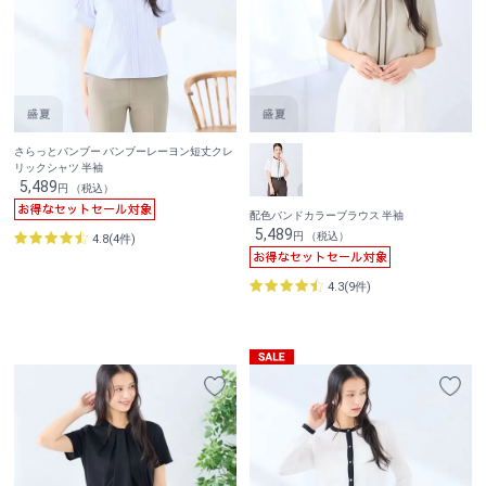
さらっとバンブー バンブーレーヨン短丈クレ
リックシャツ 半袖
5,489
円 （税込）
配色バンドカラーブラウス 半袖
5,489
円 （税込）
4.8(4件)
4.3(9件)