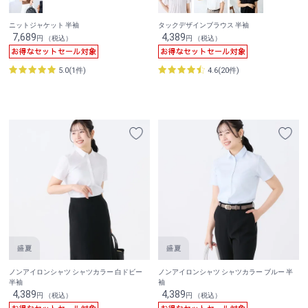
ニットジャケット 半袖
タックデザインブラウス 半袖
7,689
4,389
円 （税込）
円 （税込）
5.0(1件)
4.6(20件)
ノンアイロンシャツ シャツカラー 白ドビー
ノンアイロンシャツ シャツカラー ブルー 半
半袖
袖
4,389
4,389
円 （税込）
円 （税込）