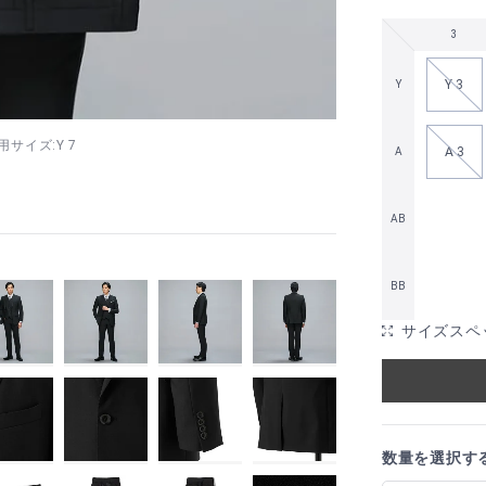
3
Y 3
Y
着用サイズ:Y 7
A 3
A
AB
BB
サイズスペ
数量を選択す