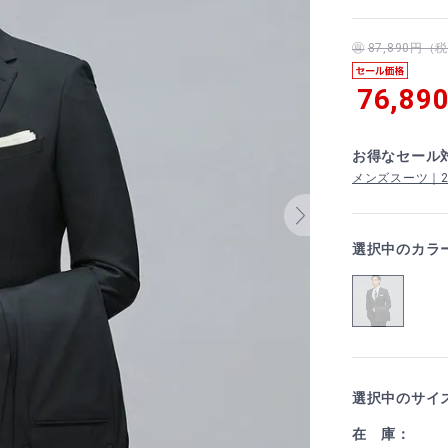
87,890円
76,89
お得なセール
メンズスーツ｜2着
選択中のカラ
選択中のサイ
在 庫：