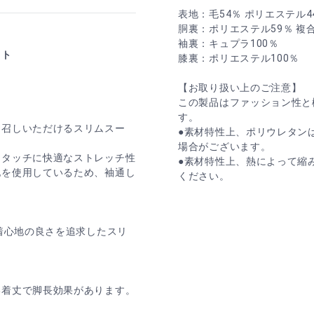
表地：毛54％ ポリエステル4
胴裏：ポリエステル59％ 複
袖裏：キュプラ100％
ット
膝裏：ポリエステル100％
【お取り扱い上のご注意】
この製品はファッション性と
す。
お召しいただけるスリムスー
●素材特性上、ポリウレタン
場合がございます。
なタッチに快適なストレッチ性
●素材特性上、熱によって縮
地を使用しているため、袖通し
ください。
着心地の良さを追求したスリ
い着丈で脚長効果があります。