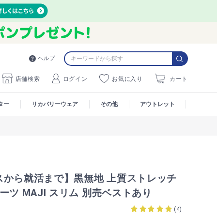
ヘルプ
店舗検索
ログイン
お気に入り
カート
ター
リカバリーウェア
その他
アウトレット
スから就活まで】黒無地 上質ストレッチ
ーツ MAJI スリム 別売ベストあり
(
4
)