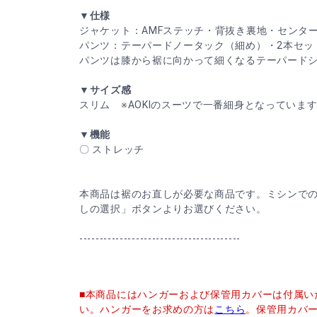
▼仕様
ジャケット：AMFステッチ・背抜き裏地・センタ
パンツ：テーパードノータック（細め）・2本セッ
パンツは膝から裾に向かって細くなるテーパード
▼サイズ感
スリム ※AOKIのスーツで一番細身となっていま
▼機能
〇 ストレッチ
本商品は裾のお直しが必要な商品です。ミシンで
しの選択」ボタンよりお選びください。
----------------------------------------
■本商品にはハンガーおよび保管用カバーは付属い
い。ハンガーをお求めの方は
こちら
。保管用カバ