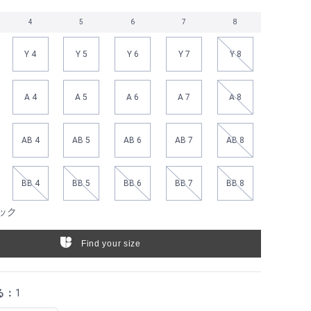
4
5
6
7
8
Y 4
Y 5
Y 6
Y 7
Y 8
A 4
A 5
A 6
A 7
A 8
AB 4
AB 5
AB 6
AB 7
AB 8
BB 4
BB 5
BB 6
BB 7
BB 8
ック
Find your size
る：
1