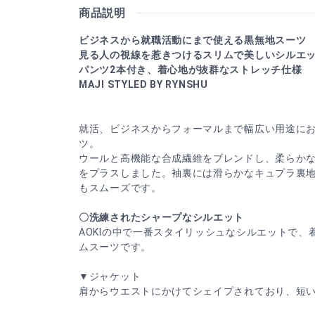
商品説明
ビジネスから就職活動にまで使える黒無地スーツ
見る人の視線を惹きつけるスリムで美しいシルエ
パンツ2本付き、着心地が抜群なストレッチ仕様
MAJI STYLED BY RYNSHU
就活、ビジネスからフォーマルまで幅広い用途に
ツ。
ウールと高機能な合成繊維をブレンドし、柔らか
をプラスしました。袖裏には滑らかなキュプラ裏
もスムーズです。
〇洗練されたシャープなシルエット
AOKIの中で一番スタイリッシュなシルエットで、
ムスーツです。
▼ジャケット
肩からウエストにかけてシェイプされており、短