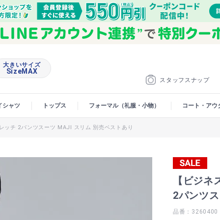
大きいサイズ
SizeMAX
スタッフスナップ
イシャツ
トップス
フォーマル（礼服・小物）
コート・アウ
ッチ 2パンツスーツ MAJI スリム 別売ベストあり
【ビジネ
2パンツス
品番：3260400