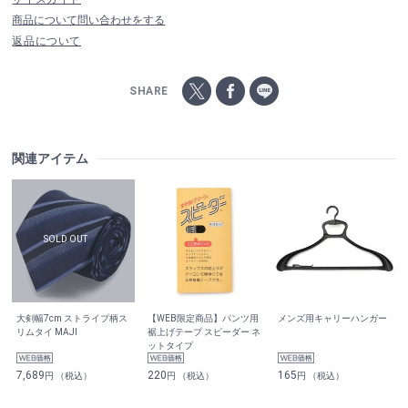
商品について問い合わせをする
返品について
SHARE
関連アイテム
大剣幅7cm ストライプ柄ス
【WEB限定商品】パンツ用
メンズ用キャリーハンガー
リムタイ MAJI
裾上げテープ スピーダー ネ
ットタイプ
7,689
220
165
円 （税込）
円 （税込）
円 （税込）