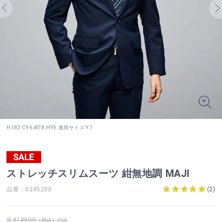
H182 C96 W78 H95 着用サイズ:Y 7
ストレッチスリムスーツ 紺無地調 MAJI
品番：6245200
(
2
)
87,890円（税込）の品