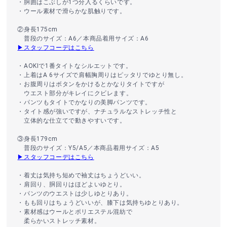
・胴囲はこぶしが1つ分入るくらいです。
・ウール素材で滑らかな肌触りです。
②身長175cm
普段のサイズ：A6／本商品着用サイズ：A6
▶スタッフコーデはこちら
・AOKIで1番タイトなシルエットです。
・上着はA 6サイズで肩幅胸周りはピッタリでゆとり無し。
・お腹周りはボタンをかけるとかなりタイトですが
ウエスト部分がキレイにクビレます。
・パンツもタイトでかなりの美脚パンツです。
・タイト感が強いですが、ナチュラルなストレッチ性と
立体的な仕立てで動きやすいです。
③身長179cm
普段のサイズ：Y5/A5／本商品着用サイズ：A5
▶スタッフコーデはこちら
・着丈は気持ち短めで袖丈はちょうどいい。
・肩回り、胴回りはほどよいゆとり。
・パンツのウエストは少しゆとりあり。
・もも回りはちょうどいいが、膝下は気持ちゆとりあり。
・素材感はウールとポリエステル混紡で
柔らかいストレッチ素材。