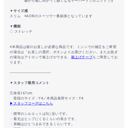
膝から裾に向かって細くなるテーパードシルエットです
▼サイズ感
スリム ※AOKIのスーツで一番細身となっています
▼機能
〇 ストレッチ
※本商品は裾のお直しが必要な商品です。ミシンでの補正をご希望
の場合は「お直しの選択」ボタンよりお選びください。またお急ぎ
の場合はアイロンで裾上げができる、
裾上げテープ
もご用意してお
ります。
----------------------------------------
▼スタッフ着用コメント
①身長167cm
普段のサイズ：Y4／本商品着用サイズ：Y4
▶スタッフコーデはこちら
・標準のシルエットはSに近いです。
・着丈はヒップにくるくらいの長さです。
・肩幅はひとつまみできるくらいです。