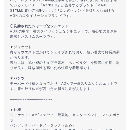
ているデザイナー「RYNSHU」が監修するブランド「MAJI
STYLED BY RYNSHU」。パリコレのトレンドを取り入れ続ける、
AOKIのスタイリッシュブランドです。
〇洗練されたシャープなシルエット
AOKIの中で一番スタイリッシュなシルエットで、着心地の良さを
追求したスリムスーツです。
▼ジャケット
肩からウエストにかけてシェイプされており、短い着丈で脚長効果
があります。
裏地には、旭化成のキュプラ素材「ベンベルグ」を贅沢に使用。滑
りが良く、吸放湿性も高いため快適な着用感です。
▼パンツ
テーパード仕様となっており、AOKIで一番スリムなシルエットで
す。膝の絞り位置が高いため脚長効果があります。
----------------------------------------
▼仕様
ジャケット：AMFステッチ、総裏地、センターベント、マルチポケ
ット
パンツ：テーパードノータック（細め）