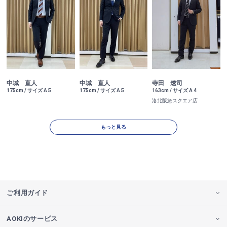
中城 直人
中城 直人
寺田 遼司
175cm / サイズ A 5
175cm / サイズ A 5
163cm / サイズ A 4
洛北阪急スクエア店
もっと見る
ご利用ガイド
AOKIのサービス