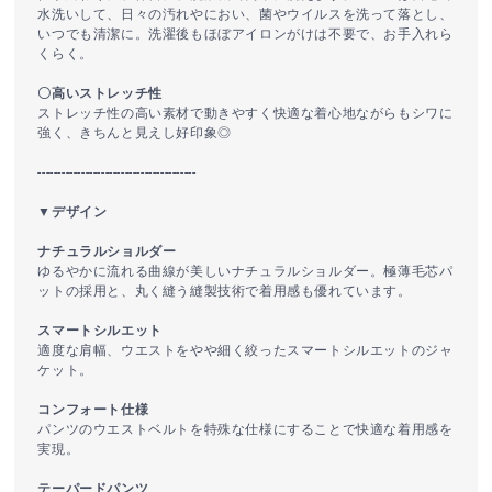
水洗いして、日々の汚れやにおい、菌やウイルスを洗って落とし、
いつでも清潔に。洗濯後もほぼアイロンがけは不要で、お手入れら
くらく。
〇高いストレッチ性
ストレッチ性の高い素材で動きやすく快適な着心地ながらもシワに
強く、きちんと見えし好印象◎
----------------------------------------
▼デザイン
ナチュラルショルダー
ゆるやかに流れる曲線が美しいナチュラルショルダー。極薄毛芯パ
ットの採用と、丸く縫う縫製技術で着用感も優れています。
スマートシルエット
適度な肩幅、ウエストをやや細く絞ったスマートシルエットのジャ
ケット。
コンフォート仕様
パンツのウエストベルトを特殊な仕様にすることで快適な着用感を
実現。
テーパードパンツ