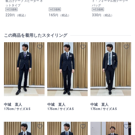
裾上げテープ スピーダー ネ
ト・フォーマル用テーラー
ットタイプ
バッグ
220
165
330
円 （税込）
円 （税込）
円 （税込）
この商品を着用したスタイリング
中城 直人
中城 直人
中城 直人
175cm / サイズ A 5
175cm / サイズ A 5
175cm / サイズ A 5