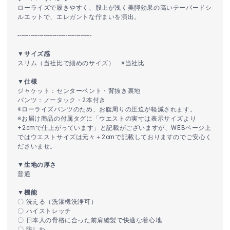
ローライズで履きやすく、股上が浅く美脚効果の高いテーパードシ
ルエットで、エレガントな佇まいを演出。
----------------------------------------
▼サイズ感
スリム（当社比で細めのサイズ） ※当社比
▼仕様
ジャケット：センターベント・背抜き裏地
パンツ：ノータック・2本付き
※ローライズパンツのため、お腹周りの圧迫が軽減されます。
※お届け商品の付属タグに「ウエストの実寸は表示サイズより
+2cmで仕上がっています」と記載がございますが、WEBページ上
ではウエストサイズは元々＋2cmで記載しておりますのでご安心く
ださいませ。
▼生地の厚さ
普通
▼機能
〇 洗える（洗濯機洗浄可）
〇 ハイストレッチ
〇 日本人の骨格に合った前肩縫製で快適な着心地
〇 防しわ