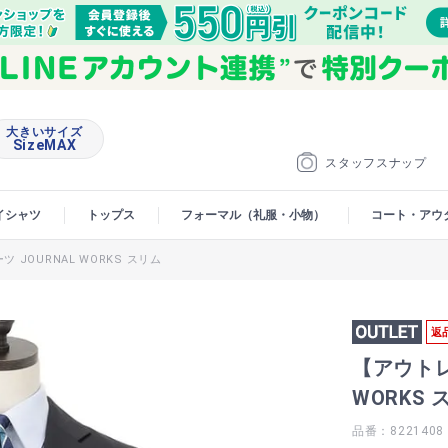
大きいサイズ
SizeMAX
スタッフスナップ
イシャツ
トップス
フォーマル（礼服・小物）
コート・アウ
JOURNAL WORKS スリム
返
【アウトレ
WORKS 
品番：8221408