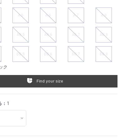
A 5
A 6
A 7
A 8
AB 5
AB 6
AB 7
AB 8
BB 5
BB 6
BB 7
BB 8
ック
Find your size
る：
1