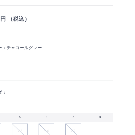
9
円 （税込）
ー：
チャコールグレー
ズ：
5
6
7
8
Y 5
Y 6
Y 7