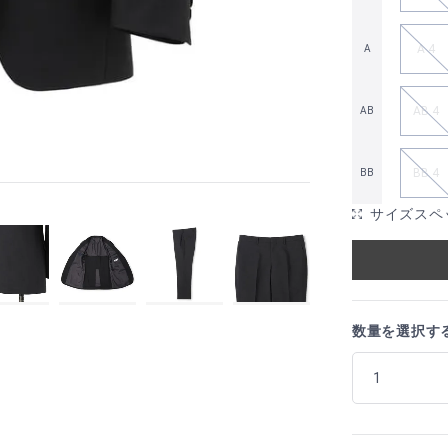
A 4
A
AB 4
AB
BB 4
BB
サイズスペ
数量を選択す