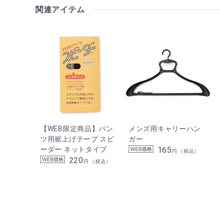
関連アイテム
【WEB限定商品】パン
メンズ用キャリーハン
ツ用裾上げテープ スピ
ガー
ーダー ネットタイプ
165
円 （税込）
220
円 （税込）