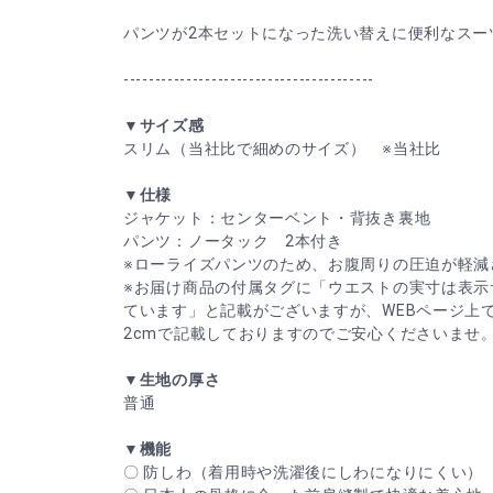
パンツが2本セットになった洗い替えに便利なスー
----------------------------------------
▼サイズ感
スリム（当社比で細めのサイズ） ※当社比
▼仕様
ジャケット：センターベント・背抜き裏地
パンツ：ノータック 2本付き
※ローライズパンツのため、お腹周りの圧迫が軽減
※お届け商品の付属タグに「ウエストの実寸は表示
ています」と記載がございますが、WEBページ上
2cmで記載しておりますのでご安心くださいませ
▼生地の厚さ
普通
▼機能
〇 防しわ（着用時や洗濯後にしわになりにくい）