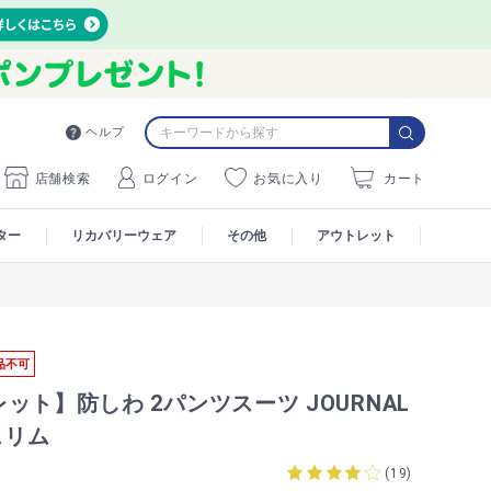
ヘルプ
店舗検索
ログイン
お気に入り
カート
ター
リカバリーウェア
その他
アウトレット
品不可
ット】防しわ 2パンツスーツ JOURNAL
スリム
(
19
)