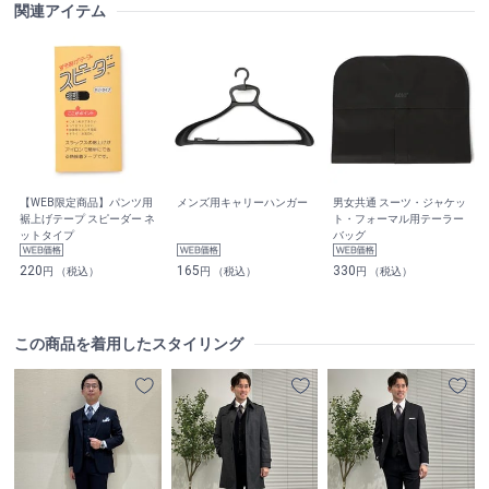
関連アイテム
【WEB限定商品】パンツ用
メンズ用キャリーハンガー
男女共通 スーツ・ジャケッ
裾上げテープ スピーダー ネ
ト・フォーマル用テーラー
ットタイプ
バッグ
220
165
330
円 （税込）
円 （税込）
円 （税込）
この商品を着用したスタイリング