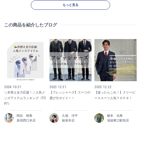
もっと見る
この商品を紹介したブログ
2024.10.21
2023.12.31
2023.12.22
＼衣替え全力応援！／人気メ
【フレッシャーズ】スーツの
【迷ったらこれ！】スリーピ
ンズアイテムランキング《TO
選び方ガイド！！
ーススーツ人気ＴＯＰ６！
P7》
関谷 晴香
久徳 洋平
榎本 光希
新宿西口本店
銀座本店
池袋東口駅前店