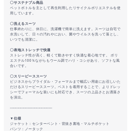
〇サステナブル商品
ペットボトルを主として再生利用したリサイクルポリエステルを使
用しています。
〇洗えるスーツ
仕事終わりに、休日に、洗濯機で簡単に洗えます。スーツは自宅で
水洗いして、日々の汚れやにおい、菌やウイルスを洗って落とし、
いつでも清潔に。
〇表地ストレッチで快適
ストレッチ性が高く、軽くて動きやすく快適な着心地です。 ポリ
エステル100％ながらもウール調でハリ・コシがあり、ソフトな風
合いです。
〇スリーピーススーツ
ビジネスからブライダル・フォーマルまで幅広い用途にお召しいた
だけるスリーピーススーツ。ベストを着用することで、よりドレッ
シーでフォーマルな装いにも対応でき、スーツの上品さとお洒落さ
を演出。
----------------------------------------
▼仕様
ジャケット：センターベント・背抜き裏地・マルチポケット
パンツ：ノータック