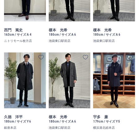
西門 篤史
榎本 光希
榎本 光希
163cm / サイズ A 4
180cm / サイズ A 6
180cm / サイズ A 6
ニトリモール枚方店
池袋東口駅前店
池袋東口駅前店
久徳 洋平
榎本 光希
宇多 廉
180cm / サイズ Y 6
180cm / サイズ A 6
179cm / サイズ Y 5
銀座本店
池袋東口駅前店
横浜港北総本店