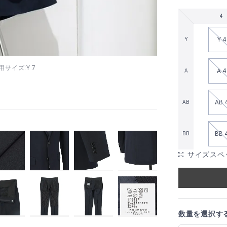
4
Y 4
Y
着用サイズ:Y 7
A 4
A
AB 
AB
BB 
BB
サイズスペ
数量を選択す