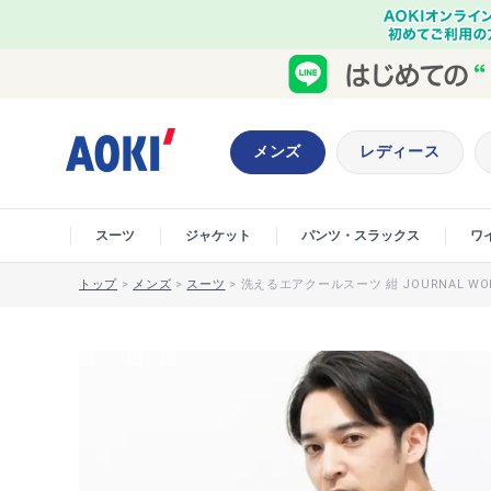
メンズ
レディース
スーツ
ジャケット
パンツ・スラックス
ワ
トップ
>
メンズ
>
スーツ
>
洗えるエアクールスーツ 紺 JOURNAL WO