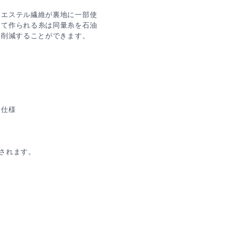
リエステル繊維が裏地に一部使
って作られる糸は同量糸を石油
%削減することができます。
夏仕様
されます。