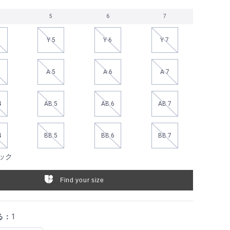
5
6
7
Y 5
Y 6
Y 7
A 5
A 6
A 7
4
AB 5
AB 6
AB 7
4
BB 5
BB 6
BB 7
ック
Find your size
る：
1