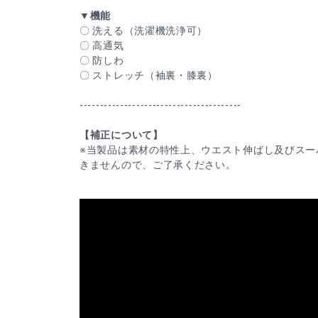
▼機能
〇 洗える（洗濯機洗浄可）
〇 高通気
〇 防しわ
〇 ストレッチ（袖裏・膝裏）
----------------------------------------
【補正について】
※当製品は素材の特性上、ウエスト伸ばし及びスー
きませんので、ご了承ください。