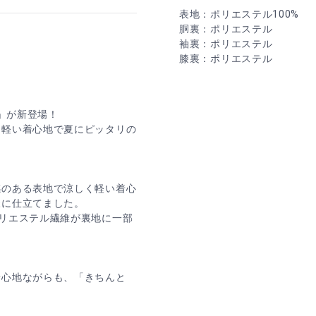
表地：ポリエステル100%
胴裏：ポリエステル
袖裏：ポリエステル
膝裏：ポリエステル
ト
ツ」が新登場！
く軽い着心地で夏にピッタリの
感のある表地で涼しく軽い着心
様に仕立てました。
リエステル繊維が裏地に一部
着心地ながらも、「きちんと