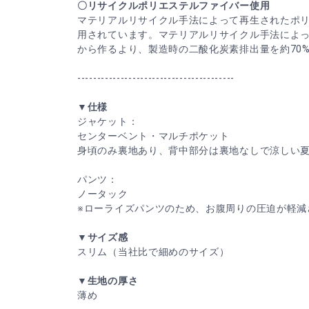
〇リサイクルポリエステルファイバー使用
マテリアルリサイクル手法によって再生されたポ
用されています。マテリアルリサイクル手法によ
から作るより、製造時の二酸化炭素排出量を約70
----------------------------------------
▼仕様
ジャケット：
センターベント・マルチポケット
身頃のみ裏地あり、背中部分は裏地なしで涼しい
パンツ：
ノータック
※ローライズパンツのため、お腹周りの圧迫が軽減
▼サイズ感
スリム（当社比で細めのサイズ）
▼生地の厚さ
薄め