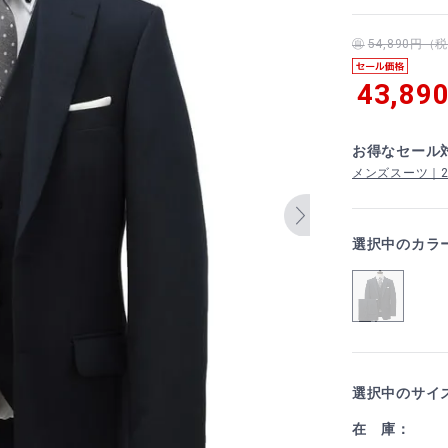
54,890円
43,89
お得なセール
メンズスーツ｜2着
選択中のカラ
選択中のサイ
在 庫：