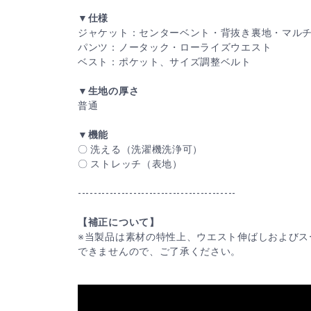
▼仕様
ジャケット：センターベント・背抜き裏地・マル
パンツ：ノータック・ローライズウエスト
ベスト：ポケット、サイズ調整ベルト
▼生地の厚さ
普通
▼機能
〇 洗える（洗濯機洗浄可）
〇 ストレッチ（表地）
----------------------------------------
【補正について】
※当製品は素材の特性上、ウエスト伸ばしおよびス
できませんので、ご了承ください。