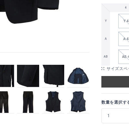
4
Y 4
Y
A 4
A
AB 
AB
サイズスペ
数量を選択す