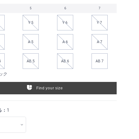
5
6
7
Y 5
Y 6
Y 7
A 5
A 6
A 7
4
AB 5
AB 6
AB 7
ック
Find your size
る：
1