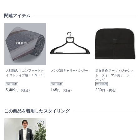
関連アイテム
大剣幅8cm コンフォートタ
メンズ用キャリーハンガー
男女共通 スーツ・ジャケッ
イ ストライプ柄 LES MUES
ト・フォーマル用テーラー
バッグ
5,489
165
330
円 （税込）
円 （税込）
円 （税込）
この商品を着用したスタイリング