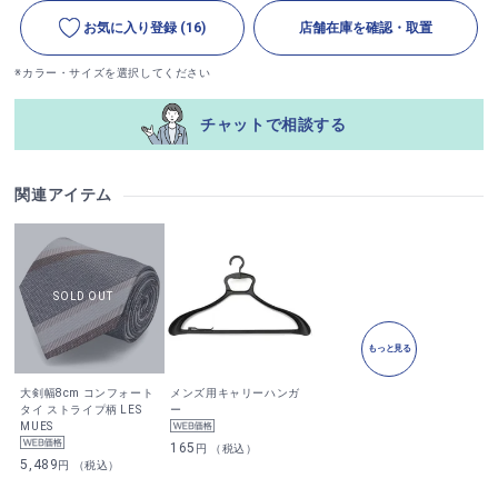
お気に入り登録
(16)
店舗在庫を確認・取置
※カラー・サイズを選択してください
チャットで相談する
関連アイテム
もっと見る
大剣幅8cm コンフォート
メンズ用キャリーハンガ
タイ ストライプ柄 LES
ー
MUES
165
円 （税込）
5,489
円 （税込）