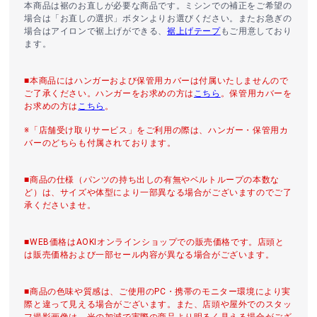
本商品は裾のお直しが必要な商品です。ミシンでの補正をご希望の
場合は「お直しの選択」ボタンよりお選びください。またお急ぎの
場合はアイロンで裾上げができる、
裾上げテープ
もご用意しており
ます。
■本商品にはハンガーおよび保管用カバーは付属いたしませんので
ご了承ください。ハンガーをお求めの方は
こちら
。保管用カバーを
お求めの方は
こちら
。
※「店舗受け取りサービス」をご利用の際は、ハンガー・保管用カ
バーのどちらも付属されております。
■商品の仕様（パンツの持ち出しの有無やベルトループの本数な
ど）は、サイズや体型により一部異なる場合がございますのでご了
承くださいませ。
■WEB価格はAOKIオンラインショップでの販売価格です。店頭と
は販売価格および一部セール内容が異なる場合がございます。
■商品の色味や質感は、ご使用のPC・携帯のモニター環境により実
際と違って見える場合がございます。また、店頭や屋外でのスタッ
フ撮影画像は、光の加減で実際の商品より明るく見える場合がござ