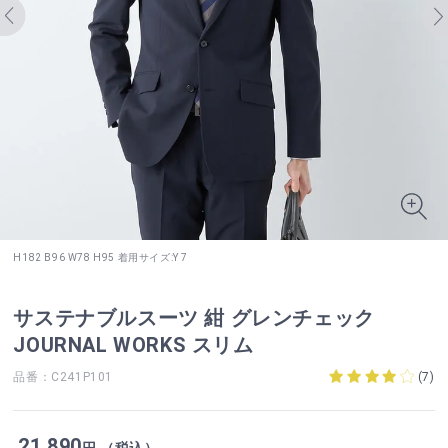
H182 B96 W78 H95 着用サイズ:Y 7
サステナブルスーツ 紺 グレンチェック
JOURNAL WORKS スリム
品番：C241P101
(
7
)
21,890
円 （税込）