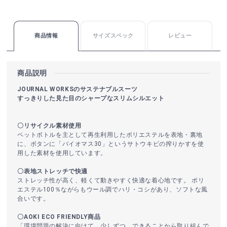
商品情報
サイズスペック
レビュー
商品説明
JOURNAL WORKSのサステナブルスーツ
すっきりした見た目のシャープなスリムシルエット
〇リサイクル素材使用
ペットボトルを主として再生利用したポリエステルを表地・裏地
に、ボタンに「バイオマス30」というサトウキビの搾りかすを使
用した素材を使用しています。
〇表地ストレッチで快適
ストレッチ性が高く、軽くて動きやすく快適な着心地です。 ポリ
エステル100％ながらもウール調でハリ・コシがあり、ソフトな風
合いです。
〇AOKI ECO FRIENDLY商品
「環境問題の解決に向けて、少しずつ、できることから取り組んで