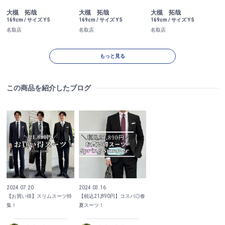
大槻 拓哉
大槻 拓哉
大槻 拓哉
169cm / サイズ Y 5
169cm / サイズ Y 5
169cm / サイズ Y 5
名取店
名取店
名取店
もっと見る
この商品を紹介したブログ
2024.07.20
2024.03.16
【お買い得】スリムスーツ特
【税込21,890円】コスパ◎春
集！
夏スーツ！