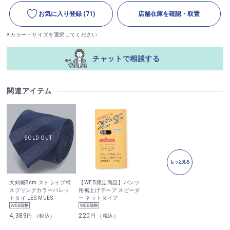
お気に入り登録
(71)
店舗在庫を確認・取置
※カラー・サイズを選択してください
チャットで相談する
関連アイテム
もっと見る
大剣幅8cm ストライプ柄
【WEB限定商品】パンツ
スプリングカラーパレッ
用裾上げテープ スピーダ
トタイ LES MUES
ー ネットタイプ
4,389
220
円 （税込）
円 （税込）