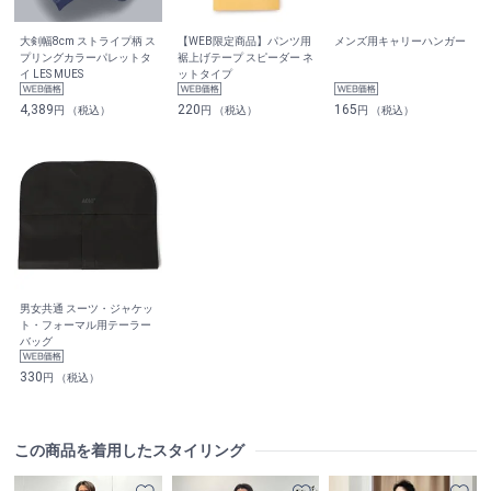
大剣幅8cm ストライプ柄 ス
【WEB限定商品】パンツ用
メンズ用キャリーハンガー
プリングカラーパレットタ
裾上げテープ スピーダー ネ
イ LES MUES
ットタイプ
4,389
220
165
円 （税込）
円 （税込）
円 （税込）
男女共通 スーツ・ジャケッ
ト・フォーマル用テーラー
バッグ
330
円 （税込）
この商品を着用したスタイリング