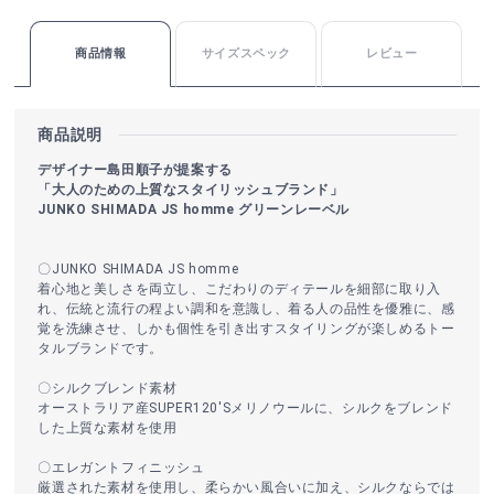
商品情報
サイズスペック
レビュー
商品説明
デザイナー島田順子が提案する
「大人のための上質なスタイリッシュブランド」
JUNKO SHIMADA JS homme グリーンレーベル
〇JUNKO SHIMADA JS homme
着心地と美しさを両立し、こだわりのディテールを細部に取り入
れ、伝統と流行の程よい調和を意識し、着る人の品性を優雅に、感
覚を洗練させ、しかも個性を引き出すスタイリングが楽しめるトー
タルブランドです。
〇シルクブレンド素材
オーストラリア産SUPER120'Sメリノウールに、シルクをブレンド
した上質な素材を使用
〇エレガントフィニッシュ
厳選された素材を使用し、柔らかい風合いに加え、シルクならでは