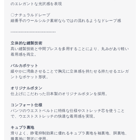
のエレガントな光沢感を表現
〇ナチュラルドレープ
細番手のウールシルク素材ならではの流れるようなドレープ感
----------------------------------------
立体的な縫製技術
髙い縫製技術と中間プレスを多用することにより、丸みがあり軽い
着用感を両立。
バルカポケット
緩やかに湾曲させることで胸元に立体感を持たせる持たせるエレガ
ントなポケット形状。
オリジナルボタン
仕上げにこだわった日本製のオリジナルボタンを採用。
コンフォート仕様
パンツのウエストベルトに特殊な仕様やストレッチ芯を使うこと
で、ウエストストレッチの快適な着用感を実現。
キュプラ裏地
滑りよく、静電抑制効果に優れるキュプラ裏地を袖裏地、胴裏地、
膝裏地に贅沢に使用。