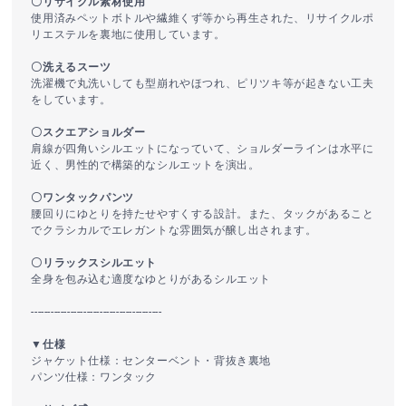
〇リサイクル素材使用
使用済みペットボトルや繊維くず等から再生された、リサイクルポ
リエステルを裏地に使用しています。
〇洗えるスーツ
洗濯機で丸洗いしても型崩れやほつれ、ピリツキ等が起きない工夫
をしています。
〇スクエアショルダー
肩線が四角いシルエットになっていて、ショルダーラインは水平に
近く、男性的で構築的なシルエットを演出。
〇ワンタックパンツ
腰回りにゆとりを持たせやすくする設計。また、タックがあること
でクラシカルでエレガントな雰囲気が醸し出されます。
〇リラックスシルエット
全身を包み込む適度なゆとりがあるシルエット
----------------------------------------
▼仕様
ジャケット仕様：センターベント・背抜き裏地
パンツ仕様：ワンタック