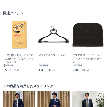
関連アイテム
【WEB限定商品】パンツ用
メンズ用キャリーハンガー
男女共通 スーツ・ジャケッ
裾上げテープ スピーダー ネ
ト・フォーマル用テーラー
ットタイプ
バッグ
220
165
330
円 （税込）
円 （税込）
円 （税込）
この商品を着用したスタイリング