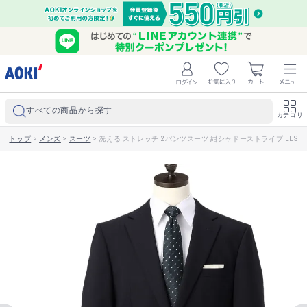
すべての商品から探す
カテゴリ
トップ
>
メンズ
>
スーツ
>
洗える ストレッチ 2パンツスーツ 紺シャドーストライプ LES M