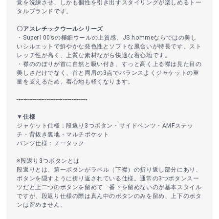
覚を洗練させ、しかも個性を引き出すスタイリングが楽しめるトー
タルブランドです。
〇アスレチックウールシリーズ
・Super100’sの極細ウールの上質感、JS hommeならではの美し
いシルエットで鮮やかな発色性とソフトな風合いが特長です。スト
レッチ性が高く、上質な素材ながら快適な着心地です。
・襟ののぼりが首に自然と吸い付き、すっと高く上る襟は見た目の
美しさだけでなく、首と両肩の3点でバランスよくジャケットの重
量を支えるため、着心地も軽くなります。
----------------------------------------
▼仕様
ジャケット仕様：段返り3つボタン・サイドベンツ・AMFステッ
チ・背抜き裏地・マルチポケット
パンツ仕様：ノータック
※段返り3つボタンとは
段返りとは、第一ボタンがラペル（下襟）の折り返し部分にあり、
ボタンを隠すように折り返されている仕様。通常の3つボタンスー
ツだと上二つのボタンを留めて一番下を留めないのが基本スタイル
ですが、段返り仕様の際は真ん中のボタンのみを留め、上下のボタ
ンは留めません。