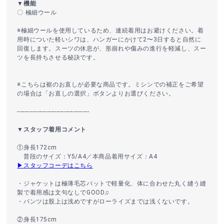
▼機能
〇 極細ウール
※極細ウールを使用しているため、連続着用はお避けください。着
用時についた軽いシワは、ハンガーにかけて2〜3日すると自然に
回復します。スーツの休息が、形崩れや傷みの進行を軽減し、スー
ツを長持ちさせる秘訣です。
※こちらは裾のお直しが必要な商品です。ミシンでの補正をご希望
の場合は「お直しの選択」ボタンよりお選びください。
----------------------------------------
▼スタッフ着用コメント
①身長172cm
普段のサイズ：Y5/A4／本商品着用サイズ：A4
▶スタッフコーデはこちら
・ジャケットは極薄毛芯パットで軽量化、体に合わせた丸く縫う縫
製で着用感は文句なしでGOOD♫
・パンツは股上は浅めですがローライズまでは浅くないです。
②身長175cm