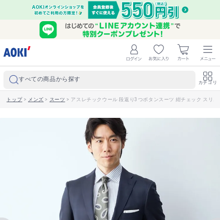
すべての商品から探す
カテゴリ
トップ
>
メンズ
>
スーツ
>
アスレチックウール 段返り3つボタンスーツ 紺チェック スリム JUN