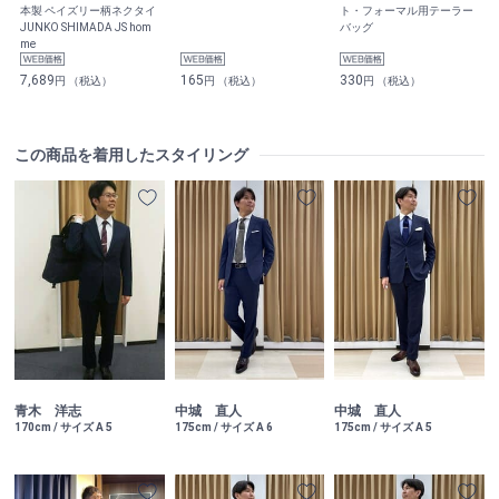
本製 ペイズリー柄ネクタイ
ト・フォーマル用テーラー
JUNKO SHIMADA JS hom
バッグ
me
7,689
165
330
円 （税込）
円 （税込）
円 （税込）
この商品を着用したスタイリング
青木 洋志
中城 直人
中城 直人
170cm / サイズ A 5
175cm / サイズ A 6
175cm / サイズ A 5