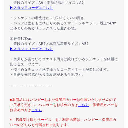
普段のサイズ：A6／本商品着用サイズ：A6
▶スタッフコーデはこちら
・ジャケットの着丈はヒップ2/3くらいの長さ
・パンツは太ももにゆとりのあるスマートシルエット。股上24cm
はゆとりのあるリラックスした履き心地。
③身長178cm
普段のサイズ：AB6／本商品着用サイズ：AB6
▶スタッフコーデはこちら
・肩周りが楽でいてウエスト周りは絞れているシルエットが綺麗に
見えるスーツです。
・控えめなチェック柄で様々なコーディネートが楽しめます。
・自然な光沢感があり高級感がある生地です。
----------------------------------------
■本商品にはハンガーおよび保管用カバーは付属いたしませんので
ご了承ください。ハンガーをお求めの方は
こちら
。保管用カバーを
お求めの方は
こちら
。
※「店舗受け取りサービス」をご利用の際は、ハンガー・保管用カ
バーのどちらも付属されております。