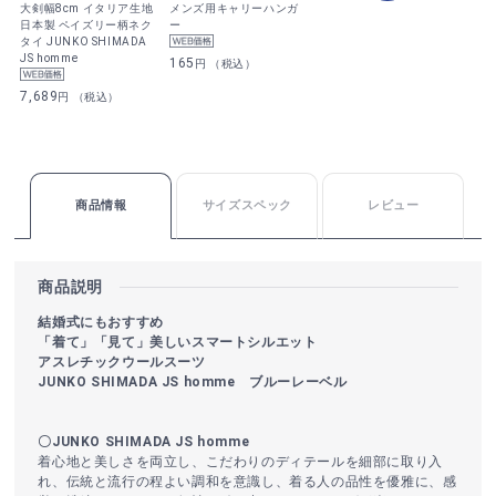
大剣幅8cm イタリア生地
メンズ用キャリーハンガ
日本製 ペイズリー柄ネク
ー
タイ JUNKO SHIMADA
JS homme
165
円 （税込）
7,689
円 （税込）
商品情報
サイズスペック
レビュー
商品説明
結婚式にもおすすめ
「着て」「見て」美しいスマートシルエット
アスレチックウールスーツ
JUNKO SHIMADA JS homme ブルーレーベル
〇JUNKO SHIMADA JS homme
着心地と美しさを両立し、こだわりのディテールを細部に取り入
れ、伝統と流行の程よい調和を意識し、着る人の品性を優雅に、感