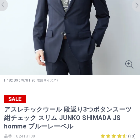
H182 B96 W78 H95 着用サイズ:Y 7
アスレチックウール 段返り3つボタンスーツ
紺チェック スリム JUNKO SHIMADA JS
homme ブルーレーベル
品番：G241J100
(
13
)