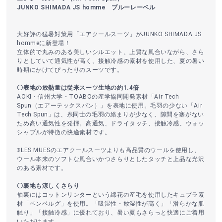
JUNKO SHIMADA JS homme ブルーレーベル
大好評の猛暑対策用「エアクールスーツ」がJUNKO SHIMADA JS
hommeに新登場！
立体的で丸みのある美しいシルエット、上質な風合いながら、さら
りとしていて通気性が高く、接触冷感の素材を使用した、夏の暑い
時期にかけてぴったりのスーツです。
〇表地の放熱量は従来スーツ生地の約1.4倍
AOKI・信州大学・TOABOの産学協同開発素材「Air Tech
Spun（エアーテックスパン）」を表地に使用。毛羽の少ない「Air
Tech Spun」は、糸同士の毛羽の絡まりが少なく、隙間を塞がない
ため高い通気性を発揮。高通気、ドライタッチ、接触冷感、ウォッ
シャブルが特徴の快適素材です。
※LES MUESのエアクールスーツよりも高品質のウールを使用し、
ウール本来のソフトな風合いかつさらりとしたタッチと上品な光沢
のある素材です。
〇裏地も涼しくさらり
袖裏にはコットンリンターという綿花の産毛を使用したキュプラ素
材「ベンベルグ」を使用。「吸湿性・放湿性が高く」「滑らかな肌
触り」「接触冷感」に優れており、暑い夏もさらっと快適にご着用
いただけます。