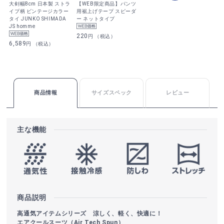
大剣幅8cm 日本製 ストラ
【WEB限定商品】パンツ
イプ柄 ビンテージカラー
用裾上げテープ スピーダ
タイ JUNKO SHIMADA
ー ネットタイプ
JS homme
220
円 （税込）
6,589
円 （税込）
商品情報
サイズスペック
レビュー
主な機能
商品説明
高通気アイテムシリーズ 涼しく、軽く、快適に！
エアクールスーツ（Air Tech Spun）