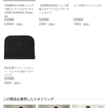
大剣幅8cm 日本製 ストライ
【WEB限定商品】パンツ用
メンズ用キャリーハンガー
プ柄 ビンテージカラータイ
裾上げテープ スピーダー ネ
JUNKO SHIMADA JS hom
ットタイプ
me
6,589
220
165
円 （税込）
円 （税込）
円 （税込）
男女共通 スーツ・ジャケッ
ト・フォーマル用テーラー
バッグ
330
円 （税込）
この商品を着用したスタイリング