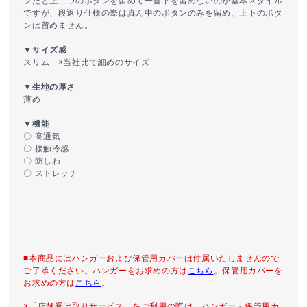
ツだと上二つのボタンを留めて一番下を留めないのが基本スタイル
ですが、段返り仕様の際は真ん中のボタンのみを留め、上下のボタ
ンは留めません。
▼サイズ感
スリム ※当社比で細めのサイズ
▼生地の厚さ
薄め
▼機能
〇 高通気
〇 接触冷感
〇 防しわ
〇 ストレッチ
----------------------------------------
■本商品にはハンガーおよび保管用カバーは付属いたしませんので
ご了承ください。ハンガーをお求めの方は
こちら
。保管用カバーを
お求めの方は
こちら
。
※「店舗受け取りサービス」をご利用の際は、ハンガー・保管用カ