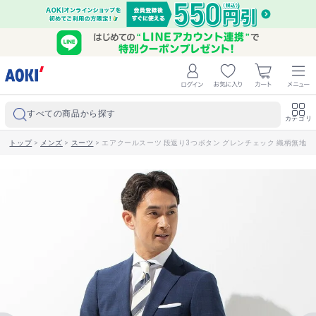
すべての商品から探す
カテゴリ
トップ
>
メンズ
>
スーツ
>
エアクールスーツ 段返り3つボタン グレンチェック 織柄無地 スリム 