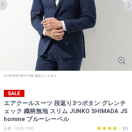
H186 B98 W79 H98 着用サイズ:A 6
エアクールスーツ 段返り3つボタン グレンチ
ェック 織柄無地 スリム JUNKO SHIMADA JS
homme ブルーレーベル
品番：G241J180
(
1
)