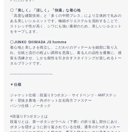
〇「美しく」「涼しく」「快適」な着心地
「高度な縫製技術」と「多くの中間プレス」により立体的で丸みの
ある美しいシルエットです。極細ポリエステルを混紡することで、
ストレッチ性が高く、シワにも強い素材のため、美しいシルエット
をキープします。
〇JUNKO SHIMADA JS homme
着心地と美しさを両立し、こだわりのディテールを細部に取り入
れ、伝統と流行の程よい調和を意識し、着る人の品性を優雅に、感
覚を洗練させ、しかも個性を引き出すスタイリングが楽しめるトー
タルブランドです。
----------------------------------------
▼仕様
ジャケット仕様：段返り3つボタン・サイドベンツ・AMFステッ
チ・背抜き裏地・内ポケット左右両方ファスナー
パンツ仕様：ノータック
※段返り3つボタンとは
段返りとは、第一ボタンがラペル（下襟）の折り返し部分にあり、
ボタンを隠すように折り返されている仕様。通常の3つボタンスー