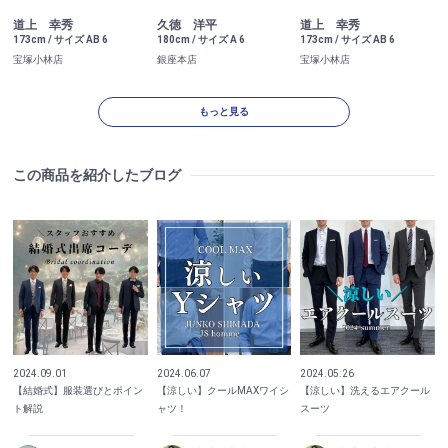
道上 幸秀
久徳 洋平
道上 幸秀
173cm / サイズ AB 6
180cm / サイズ A 6
173cm / サイズ AB 6
宝塚小林店
銀座本店
宝塚小林店
もっと見る
この商品を紹介したブログ
2024.09.01
2024.06.07
2024.05.26
【結婚式】服装選びとポイン
【涼しい】クールMAXワイシ
【涼しい】洗えるエアクール
ト解説
ャツ！
スーツ