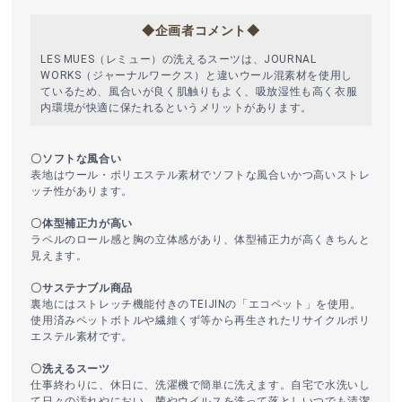
◆企画者コメント◆
LES MUES（レミュー）の洗えるスーツは、JOURNAL
WORKS（ジャーナルワークス）と違いウール混素材を使用し
ているため、風合いが良く肌触りもよく、吸放湿性も高く衣服
内環境が快適に保たれるというメリットがあります。
〇ソフトな風合い
表地はウール・ポリエステル素材でソフトな風合いかつ高いストレ
ッチ性があります。
〇体型補正力が高い
ラペルのロール感と胸の立体感があり、体型補正力が高くきちんと
見えます。
〇サステナブル商品
裏地にはストレッチ機能付きのTEIJINの「エコペット」を使用。
使用済みペットボトルや繊維くず等から再生されたリサイクルポリ
エステル素材です。
〇洗えるスーツ
仕事終わりに、休日に、洗濯機で簡単に洗えます。自宅で水洗いし
て日々の汚れやにおい、菌やウイルスを洗って落としいつでも清潔