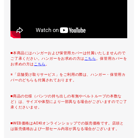
■本商品にはハンガーおよび保管用カバーは付属いたしませんので
ご了承ください。ハンガーをお求めの方は
こちら
。保管用カバーを
お求めの方は
こちら
。
※「店舗受け取りサービス」をご利用の際は、ハンガー・保管用カ
バーのどちらも付属されております。
■商品の仕様（パンツの持ち出しの有無やベルトループの本数な
ど）は、サイズや体型により一部異なる場合がございますのでご了
承くださいませ。
■WEB価格はAOKIオンラインショップでの販売価格です。店頭と
は販売価格および一部セール内容が異なる場合がございます。