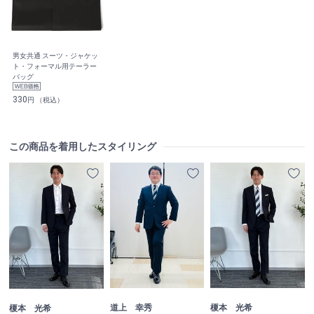
男女共通 スーツ・ジャケッ
ト・フォーマル用テーラー
バッグ
330
円 （税込）
この商品を着用したスタイリング
道上 幸秀
榎本 光希
榎本 光希