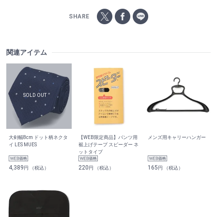
SHARE
関連アイテム
大剣幅8cm ドット柄ネクタ
【WEB限定商品】パンツ用
メンズ用キャリーハンガー
イ LES MUES
裾上げテープ スピーダー ネ
ットタイプ
4,389
220
165
円 （税込）
円 （税込）
円 （税込）