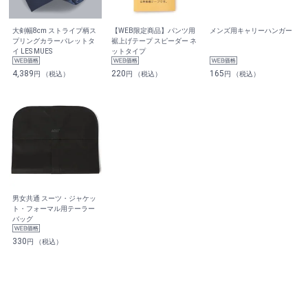
大剣幅8cm ストライプ柄ス
【WEB限定商品】パンツ用
メンズ用キャリーハンガー
プリングカラーパレットタ
裾上げテープ スピーダー ネ
イ LES MUES
ットタイプ
4,389
220
165
円 （税込）
円 （税込）
円 （税込）
男女共通 スーツ・ジャケッ
ト・フォーマル用テーラー
バッグ
330
円 （税込）