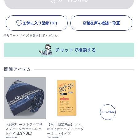
お気に入り登録
(37)
店舗在庫を確認・取置
※カラー・サイズを選択してください
チャットで相談する
関連アイテム
もっと見る
大剣幅8cm ストライプ柄
【WEB限定商品】パンツ
スプリングカラーパレッ
用裾上げテープ スピーダ
トタイ LES MUES
ー ネットタイプ