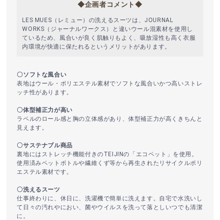
◆企画者コメント◆
LES MUES（レミュー）の洗えるスーツは、JOURNAL
WORKS（ジャーナルワークス）と違いウール混素材を使用し
ているため、風合いが良く肌触りもよく、吸放湿性も高く衣服
内環境が快適に保たれるというメリットがあります。
〇ソフトな風合い
表地はウール・ポリエステル素材でソフトな風合いかつ高いストレ
ッチ性があります。
〇体型補正力が高い
ラペルのロール感と胸の立体感があり、体型補正力が高くきちんと
見えます。
〇サステナブル商品
裏地にはストレッチ機能付きのTEIJINの「エコペット」を使用。
使用済みペットボトルや繊維くず等から再生されたリサイクルポリ
エステル素材です。
〇洗えるスーツ
仕事終わりに、休日に、洗濯機で簡単に洗えます。自宅で水洗いし
て日々の汚れやにおい、菌やウイルスを洗って落としいつでも清潔
に。