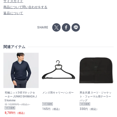
サイズガイド
商品について問い合わせをする
返品について
SHARE
関連アイテム
究極ニット365 Vネックセ
メンズ用キャリーハンガー
男女共通 スーツ・ジャケッ
ーター JUNKO SHIMADA J
ト・フォーマル用テーラー
S homme
バッグ
10,989円 （税込）
165
330
円 （税込）
円 （税込）
8,789
円 （税込）