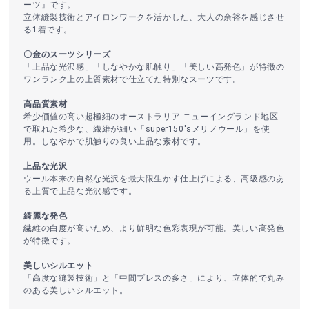
ーツ』です。
立体縫製技術とアイロンワークを活かした、大人の余裕を感じさせ
る1着です。
〇金のスーツシリーズ
「上品な光沢感」「しなやかな肌触り」「美しい高発色」が特徴の
ワンランク上の上質素材で仕立てた特別なスーツです。
高品質素材
希少価値の高い超極細のオーストラリア ニューイングランド地区
で取れた希少な、繊維が細い「super150'sメリノウール」を使
用。しなやかで肌触りの良い上品な素材です。
上品な光沢
ウール本来の自然な光沢を最大限生かす仕上げによる、高級感のあ
る上質で上品な光沢感です。
綺麗な発色
繊維の白度が高いため、より鮮明な色彩表現が可能。美しい高発色
が特徴です。
美しいシルエット
「高度な縫製技術」と「中間プレスの多さ」により、立体的で丸み
のある美しいシルエット。