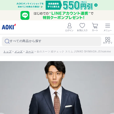
すべての商品から探す
カテゴリ
トップ
>
メンズ
>
スーツ
>
金のスーツ 紺チェック スリム JUNKO SHIMADA JS homme