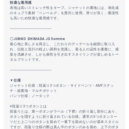
快適な着用感
表地は高いストレッチ性をキープ。ジャケットの裏地には、旭化成
のキュプラ素材「ベンベルグ」を贅沢に使用。滑りが良く、吸湿性
も高いため快適な着用感です。
----------------------------------------
〇JUNKO SHIMADA JS homme
着心地と美しさを両立し、こだわりのディテールを細部に取り入
れ、伝統と流行の程よい調和を意識し、着る人の品性を優雅に、感
覚を洗練させ、しかも個性を引き出すスタイリングが楽しめるトー
タルブランドです。
----------------------------------------
▼仕様
ジャケット仕様：段返り3つボタン・サイドベンツ・AMFステッ
チ・総裏地・マルチポケット
パンツ仕様：ノータック
※段返り3つボタンとは
段返りとは、第一ボタンがラペル（下襟）の折り返し部分にあり、
ボタンを隠すように折り返されている仕様。通常の3つボタンスー
ツだと上二つのボタンを留めて一番下を留めないのが基本スタイル
ですが、段返り仕様の際は真ん中のボタンのみを留め、上下のボタ