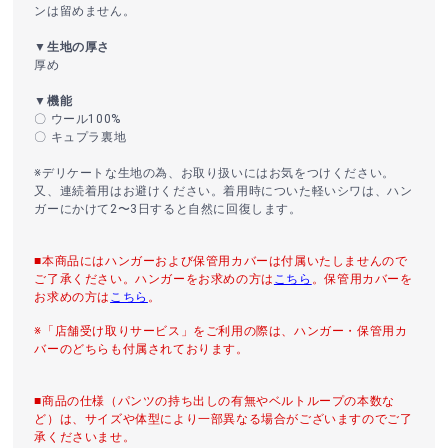
ンは留めません。
▼生地の厚さ
厚め
▼機能
〇 ウール100%
〇 キュプラ裏地
※デリケートな生地の為、お取り扱いにはお気をつけください。
又、連続着用はお避けください。着用時についた軽いシワは、ハン
ガーにかけて2〜3日すると自然に回復します。
■本商品にはハンガーおよび保管用カバーは付属いたしませんので
ご了承ください。ハンガーをお求めの方は
こちら
。保管用カバーを
お求めの方は
こちら
。
※「店舗受け取りサービス」をご利用の際は、ハンガー・保管用カ
バーのどちらも付属されております。
■商品の仕様（パンツの持ち出しの有無やベルトループの本数な
ど）は、サイズや体型により一部異なる場合がございますのでご了
承くださいませ。