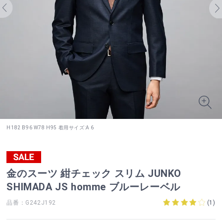
H182 B96 W78 H95 着用サイズ:A 6
金のスーツ 紺チェック スリム JUNKO
SHIMADA JS homme ブルーレーベル
品番：G242J192
(
1
)