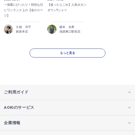
一張羅にぴったり！特別な日
【迷ったらこれ】人気ボタン
にワンランク上の【金のスー
ダウンYシャツ
ツ】
久徳 洋平
榎本 光希
銀座本店
池袋東口駅前店
もっと見る
ご利用ガイド
AOKIのサービス
企業情報