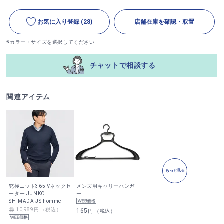
お気に入り登録
(28)
店舗在庫を確認・取置
※カラー・サイズを選択してください
チャットで相談する
関連アイテム
もっと見る
究極ニット365 Vネックセ
メンズ用キャリーハンガ
ーター JUNKO
ー
SHIMADA JS homme
10,989円 （税込）
165
円 （税込）