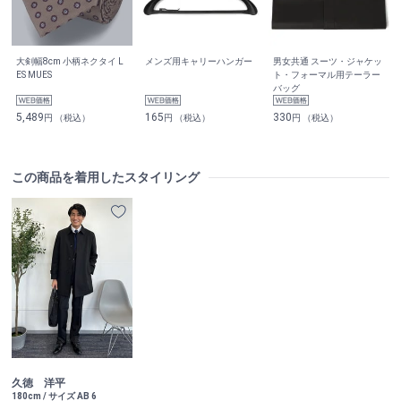
大剣幅8cm 小柄ネクタイ L
メンズ用キャリーハンガー
男女共通 スーツ・ジャケッ
ES MUES
ト・フォーマル用テーラー
バッグ
5,489
165
330
円 （税込）
円 （税込）
円 （税込）
この商品を着用したスタイリング
久徳 洋平
180cm / サイズ AB 6