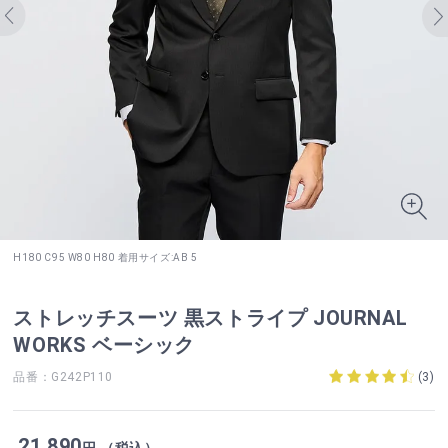
H180 C95 W80 H80 着用サイズ:AB 5
ストレッチスーツ 黒ストライプ JOURNAL
WORKS ベーシック
品番：G242P110
(
3
)
21,890
円 （税込）