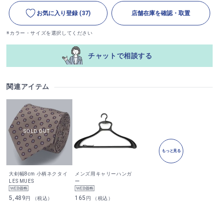
お気に入り登録
(37)
店舗在庫を確認・取置
※カラー・サイズを選択してください
チャットで相談する
関連アイテム
もっと見る
大剣幅8cm 小柄ネクタイ
メンズ用キャリーハンガ
LES MUES
ー
5,489
165
円 （税込）
円 （税込）