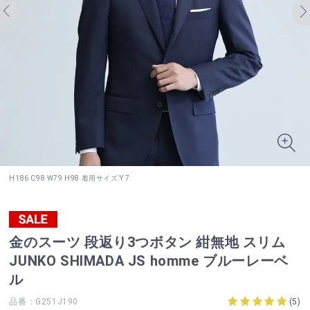
H186 C98 W79 H98 着用サイズ:Y 7
金のスーツ 段返り3つボタン 紺無地 スリム
JUNKO SHIMADA JS homme ブルーレーベ
ル
品番：G251J190
(
5
)