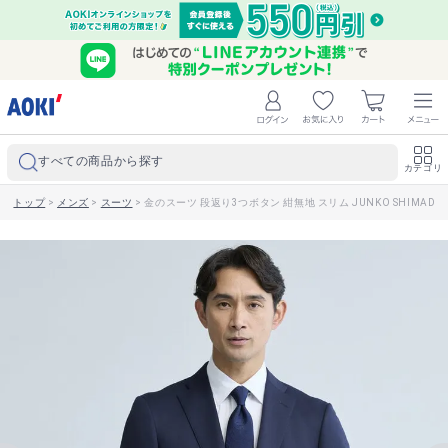
すべての商品から探す
カテゴリ
トップ
>
メンズ
>
スーツ
>
金のスーツ 段返り3つボタン 紺無地 スリム JUNKO SHIMADA 