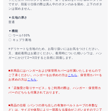
ですが、段返り仕様の際は真ん中のボタンのみを留め、上下のボタ
ンは留めません。
▼生地の厚さ
普通
▼機能
〇 ウール100%
〇 キュプラ裏地
※デリケートな生地のため、お取り扱いにはお気をつけください。
又、連続着用はお避けください。着用時についた軽いシワは、ハン
ガーにかけて2〜3日すると自然に回復します。
■本商品にはハンガーおよび保管用カバーは付属いたしませんので
ご了承ください。ハンガーをお求めの方は
こちら
。保管用カバーを
お求めの方は
こちら
。
※「店舗受け取りサービス」をご利用の際は、ハンガー・保管用カ
バーのどちらも付属されております。
■商品の仕様（パンツの持ち出しの有無やベルトループの本数な
ど）は、サイズや体型により一部異なる場合がございますのでご了