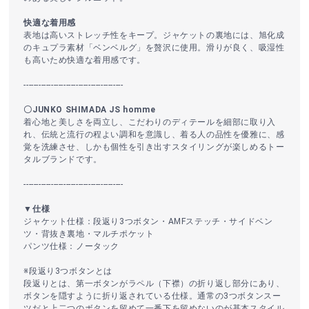
快適な着用感
表地は高いストレッチ性をキープ。ジャケットの裏地には、旭化成
のキュプラ素材「ベンベルグ」を贅沢に使用。滑りが良く、吸湿性
も高いため快適な着用感です。
----------------------------------------
〇JUNKO SHIMADA JS homme
着心地と美しさを両立し、こだわりのディテールを細部に取り入
れ、伝統と流行の程よい調和を意識し、着る人の品性を優雅に、感
覚を洗練させ、しかも個性を引き出すスタイリングが楽しめるトー
タルブランドです。
----------------------------------------
▼仕様
ジャケット仕様：段返り3つボタン・AMFステッチ・サイドベン
ツ・背抜き裏地・マルチポケット
パンツ仕様：ノータック
※段返り3つボタンとは
段返りとは、第一ボタンがラペル（下襟）の折り返し部分にあり、
ボタンを隠すように折り返されている仕様。通常の3つボタンスー
ツだと上二つのボタンを留めて一番下を留めないのが基本スタイル