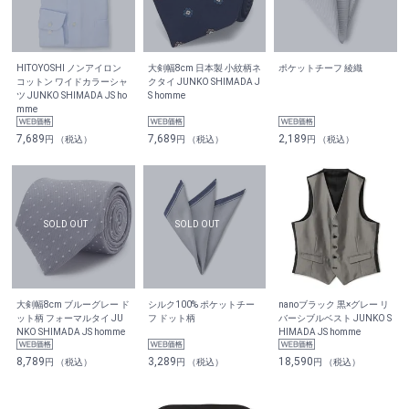
HITOYOSHI ノンアイロン
大剣幅8cm 日本製 小紋柄ネ
ポケットチーフ 綾織
コットン ワイドカラーシャ
クタイ JUNKO SHIMADA J
ツ JUNKO SHIMADA JS ho
S homme
mme
7,689
7,689
2,189
円 （税込）
円 （税込）
円 （税込）
大剣幅8cm ブルーグレー ド
シルク100% ポケットチー
nanoブラック 黒×グレー リ
ット柄 フォーマルタイ JU
フ ドット柄
バーシブルベスト JUNKO S
NKO SHIMADA JS homme
HIMADA JS homme
8,789
3,289
18,590
円 （税込）
円 （税込）
円 （税込）