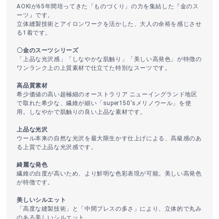
AOKIが65年間培ってきた「ものづくり」の力を集結した『金のス
ーツ』です。
立体縫製技術とアイロンワークを活かした、大人の余裕を感じさせ
る1着です。
〇金のスーツシリーズ
「上品な光沢感」「しなやかな肌触り」「美しい高発色」が特徴の
ワンランク上の上質素材で仕立てた特別なスーツです。
高品質素材
希少価値の高い超極細のオーストラリア ニューイングランド地区
で取れた希少な、繊維が細い「super150'sメリノウール」を使
用。しなやかで肌触りの良い上品な素材です。
上品な光沢
ウール本来の自然な光沢を最大限生かす仕上げによる、高級感のあ
る上質で上品な光沢感です。
綺麗な発色
繊維の白度が高いため、より鮮明な色彩表現が可能。美しい高発色
が特徴です。
美しいシルエット
「高度な縫製技術」と「中間プレスの多さ」により、立体的で丸み
のある美しいシルエット。