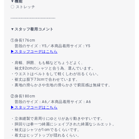
▼機能
〇 ストレッチ
----------------------------------------
▼スタッフ着用コメント
①身長176cm
普段のサイズ：Y5／本商品着用サイズ：Y5
▶スタッフコーデはこちら
・肩幅、胴囲、もも幅などちょうどよく、
袖丈82cmのシャツと合う為、選んでいます。
・ウエストはベルトをして軽くしわが出るくらい。
・裾丈は股下73cmで合わせています。
・裏地の滑らかさや生地の滑らかさで窮屈感は無縁です。
②身長180cm
普段のサイズ：A6／本商品着用サイズ：A6
▶スタッフコーデはこちら
・立体縫製で肩周りにゆとりがあり動きやすいです。
・胴回りは拳一つ綺麗にシェイプされた綺麗なシルエット。
・袖丈はシャツが1cmでるくらいです。
・着丈はヒップトップが隠れるくらい。