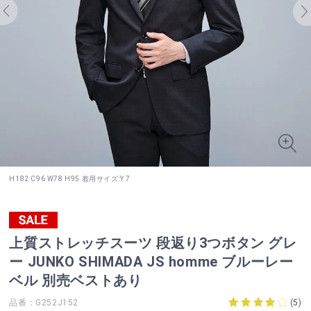
H182 C96 W78 H95 着用サイズ:Y 7
上質ストレッチスーツ 段返り3つボタン グレ
ー JUNKO SHIMADA JS homme ブルーレー
ベル 別売ベストあり
品番：G252J152
(
5
)