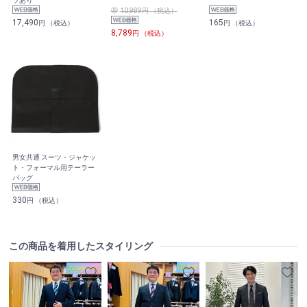
ツあり
10,989円 （税込）
17,490
165
円 （税込）
円 （税込）
8,789
円 （税込）
男女共通 スーツ・ジャケッ
ト・フォーマル用テーラー
バッグ
330
円 （税込）
この商品を着用したスタイリング