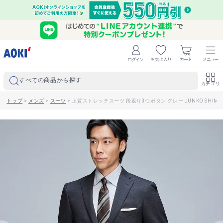
すべての商品から探す
カテゴリ
トップ
>
メンズ
>
スーツ
>
上質ストレッチスーツ 段返り3つボタン グレー JUNKO SHIMA