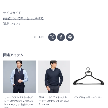
サイズガイド
商品について問い合わせをする
返品について
SHARE
関連アイテム
リバーシブルベスト 紺×グ
究極ニット365 Vネックセ
メンズ用キャリーハンガー
レー JUNKO SHIMADA JS
ーター JUNKO SHIMADA J
homme スリム 別売りスー
S homme