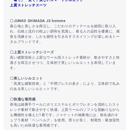
上質ストレッチスーツ
〇JUNKO SHIMADA JS homme
着心地と美しさを両立し、こだわりのディテールを細部に取り入
れ、伝統と流行の程よい調和を意識し、着る人の品性を優雅に、感
覚を洗練させ、しかも個性を引き出すスタイリングが楽しめるトー
タルブランドです。
〇上質ストレッチシリーズ
高い縫製技術と上質なウール混ストレッチ素材が、動きやすさと快
適さを両立させつつ、立体的で美しいシルエットを表現していま
す。
〇美しいシルエット
「高度な縫製技術」と「中間プレスの多さ」により、立体的で丸み
のある美しいシルエットです。
〇快適な着用感
表地は細番手ウールにポリエステルとポリウレタンを混紡したスト
レッチ素材で動きやすく快適。上質ウールのソフトな肌触りながら
も機能性を備えた1着です。ジャケットの袖裏地には、旭化成のキ
ュプラ素材「ベンベルグ」を使用。滑りが良く、制電性・吸放湿性
も高いため快適な着用感です。