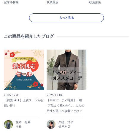
宝塚小林店
秋葉原店
秋葉原店
もっと見る
この商品を紹介したブログ
2025.12.31
2025.12.04
【初売SALE】上質スーツがお
【年末パーティ特集】一瞬
買い得！
で“品よく華やか”に。大人の
男性が選ぶべき装いとは？
榎本 光希
久徳 洋平
本社
銀座本店