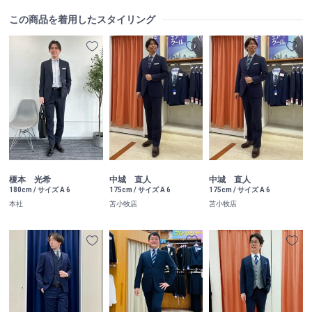
この商品を着用したスタイリング
榎本 光希
中城 直人
中城 直人
180cm / サイズ A 6
175cm / サイズ A 6
175cm / サイズ A 6
本社
苫小牧店
苫小牧店