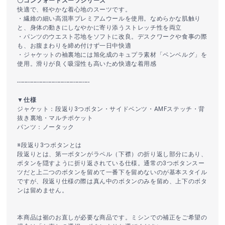
〇コンフォートスーツシリーズ
快適で、軽やかな着心地のスーツです。
・繊維の細い高混率プレミアムウールを使用。なめらかな肌触り
と、身体の動きにしなやかに寄り添うストレッチ性を両立
・パンツのウエスト芯地をソフトに改良。デスクワークや食事の際
も、お腹まわりを締め付けず一日中快適
・ジャケットの袖裏地には旭化成のキュプラ素材「ベンベルグ」を
使用。滑りが良く吸湿性も高いため快適な着用感
----------------------------------------
▼仕様
ジャケット：段返り3つボタン・サイドベンツ・AMFステッチ・背
抜き裏地・マルチポケット
パンツ：ノータック
※段返り3つボタンとは
段返りとは、第一ボタンがラペル（下襟）の折り返し部分にあり、
ボタンを隠すように折り返されている仕様。通常の3つボタンスー
ツだと上二つのボタンを留めて一番下を留めないのが基本スタイル
ですが、段返り仕様の際は真ん中のボタンのみを留め、上下のボタ
ンは留めません。
本商品は裾のお直しが必要な商品です。ミシンでの補正をご希望の