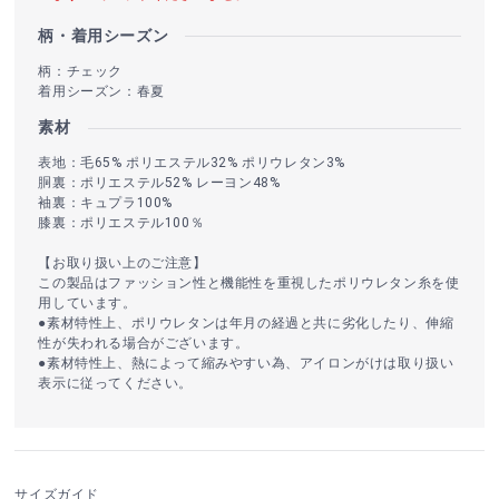
柄・着用シーズン
柄：チェック
着用シーズン：春夏
素材
表地：毛65% ポリエステル32% ポリウレタン3%
胴裏：ポリエステル52% レーヨン48%
袖裏：キュプラ100%
膝裏：ポリエステル100％
【お取り扱い上のご注意】
この製品はファッション性と機能性を重視したポリウレタン糸を使
用しています。
●素材特性上、ポリウレタンは年月の経過と共に劣化したり、伸縮
性が失われる場合がございます。
●素材特性上、熱によって縮みやすい為、アイロンがけは取り扱い
表示に従ってください。
サイズガイド