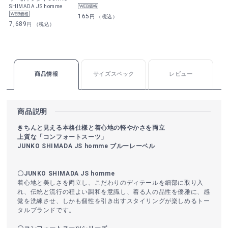
SHIMADA JS homme
165
円 （税込）
7,689
円 （税込）
商品情報
サイズスペック
レビュー
商品説明
きちんと見える本格仕様と着心地の軽やかさを両立
上質な「コンフォートスーツ」
JUNKO SHIMADA JS homme ブルーレーベル
〇JUNKO SHIMADA JS homme
着心地と美しさを両立し、こだわりのディテールを細部に取り入
れ、伝統と流行の程よい調和を意識し、着る人の品性を優雅に、感
覚を洗練させ、しかも個性を引き出すスタイリングが楽しめるトー
タルブランドです。