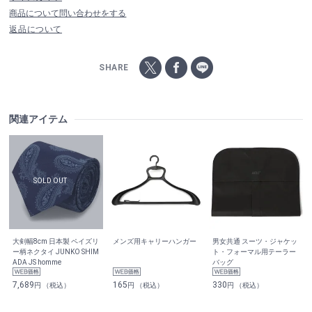
商品について問い合わせをする
返品について
SHARE
関連アイテム
大剣幅8cm 日本製 ペイズリ
メンズ用キャリーハンガー
男女共通 スーツ・ジャケッ
ー柄ネクタイ JUNKO SHIM
ト・フォーマル用テーラー
ADA JS homme
バッグ
7,689
165
330
円 （税込）
円 （税込）
円 （税込）