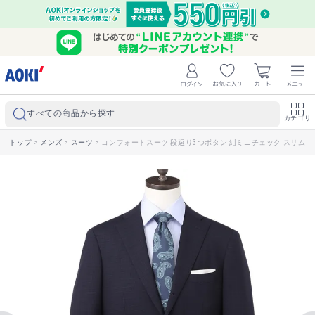
すべての商品から探す
カテゴリ
トップ
>
メンズ
>
スーツ
>
コンフォートスーツ 段返り3つボタン 紺ミニチェック スリム JUNK