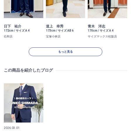
日下 祐介
道上 幸秀
青木 洋志
172cm / サイズ A 4
173cm / サイズ AB 6
170cm / サイズ A 4
石和店
宝塚小林店
サイズマックス松阪店
もっと見る
この商品を紹介したブログ
2026.03.01