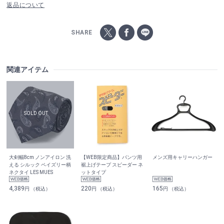
返品について
SHARE
関連アイテム
大剣幅8cm ノンアイロン 洗
【WEB限定商品】パンツ用
メンズ用キャリーハンガー
える シルック ペイズリー柄
裾上げテープ スピーダー ネ
ネクタイ LES MUES
ットタイプ
4,389
220
165
円 （税込）
円 （税込）
円 （税込）