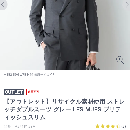
H182 B96 W78 H95 着用サイズ:Y 7
返品不可
【アウトレット】リサイクル素材使用 ストレ
ッチダブルスーツ グレー LES MUES ブリテ
ィッシュスリム
品番：V241K123A
(
2
)