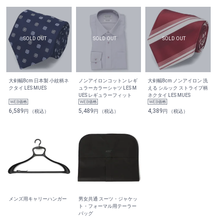
大剣幅8cm 日本製 小紋柄ネ
ノンアイロンコットン レギ
大剣幅8cm ノンアイロン 洗
クタイ LES MUES
ュラーカラーシャツ LES M
える シルック ストライプ柄
UES レギュラーフィット
ネクタイ LES MUES
6,589
5,489
4,389
円 （税込）
円 （税込）
円 （税込）
メンズ用キャリーハンガー
男女共通 スーツ・ジャケッ
ト・フォーマル用テーラー
バッグ