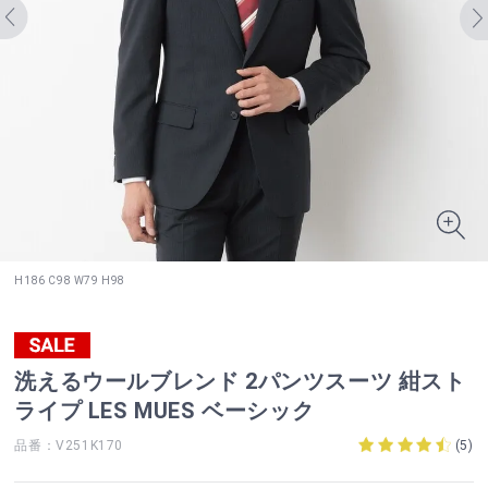
H186 C98 W79 H98
洗えるウールブレンド 2パンツスーツ 紺スト
ライプ LES MUES ベーシック
品番：V251K170
(
5
)