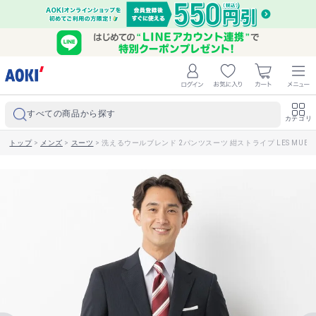
すべての商品から探す
カテゴリ
トップ
>
メンズ
>
スーツ
>
洗えるウールブレンド 2パンツスーツ 紺ストライプ LES MUES