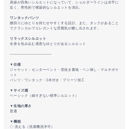
肩線が四角いシルエットになっていて、ショルダーラインは水平に
近く、男性的で構築的なシルエットを演出。
ワンタックパンツ
腰回りにゆとりを持たせやすくする設計。また、タックがあること
でクラシカルでエレガントな雰囲気が醸し出されます。
リラックスシルエット
全身を包み込む適度なゆとりがあるシルエット
----------------------------------------
▼仕様
ジャケット：センターベント・背抜き裏地・ペン挿し・マルチポケ
ット
パンツ：ワンタック・2本付き・プリーツ加工
▼サイズ感
ベーシック（細すぎない標準シルエット）
▼生地の厚さ
普通
▼機能
〇 洗える（洗濯機洗浄可）