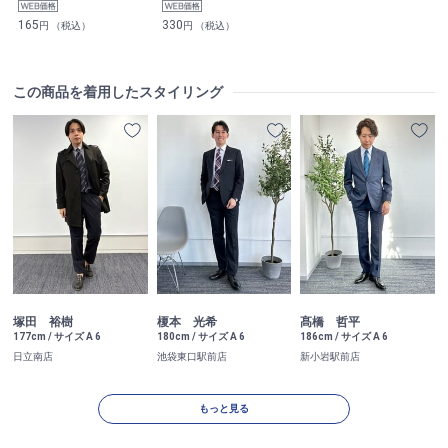
165
330
円 （税込）
円 （税込）
この商品を着用したスタイリング
塚田 裕樹
榎本 光希
髙橋 哲平
177cm / サイズ A 6
180cm / サイズ A 6
186cm / サイズ A 6
日立南店
池袋東口駅前店
新小岩駅前店
もっと見る