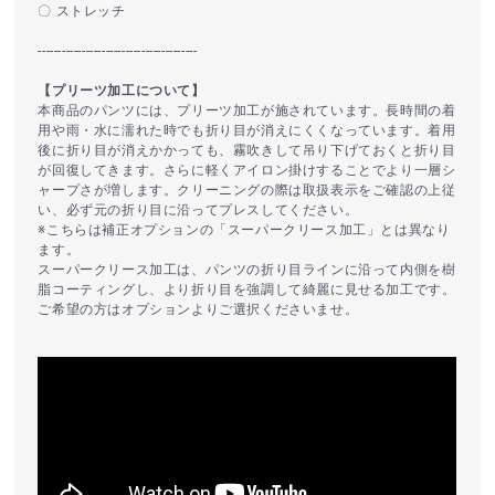
〇 ストレッチ
----------------------------------------
【プリーツ加工について】
本商品のパンツには、プリーツ加工が施されています。長時間の着
用や雨・水に濡れた時でも折り目が消えにくくなっています。着用
後に折り目が消えかかっても、霧吹きして吊り下げておくと折り目
が回復してきます。さらに軽くアイロン掛けすることでより一層シ
ャープさが増します。クリーニングの際は取扱表示をご確認の上従
い、必ず元の折り目に沿ってプレスしてください。
※こちらは補正オプションの「スーパークリース加工」とは異なり
ます。
スーパークリース加工は、パンツの折り目ラインに沿って内側を樹
脂コーティングし、より折り目を強調して綺麗に見せる加工です。
ご希望の方はオプションよりご選択くださいませ。