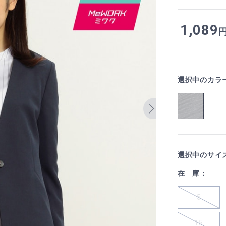
1,089
選択中のカラ
選択中のサイ
在 庫：
5
15