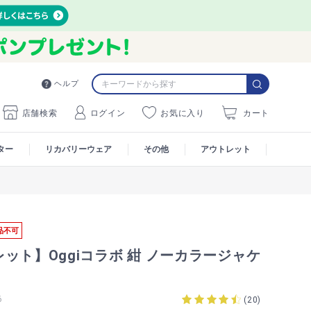
ヘルプ
店舗検索
ログイン
お気に入り
カート
ター
リカバリーウェア
その他
アウトレット
品不可
ット】Oggiコラボ 紺 ノーカラージャケ
6
(
20
)