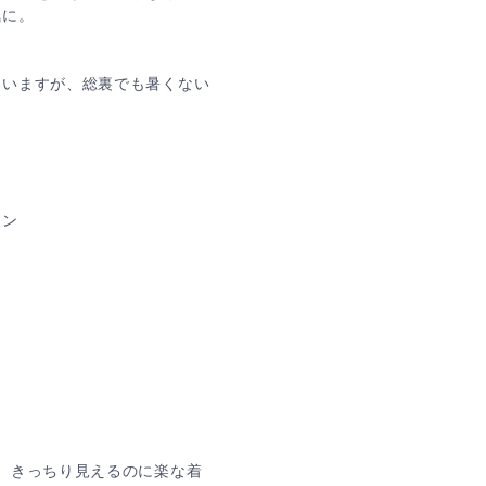
気に。
ていますが、総裏でも暑くない
タン
。きっちり見えるのに楽な着