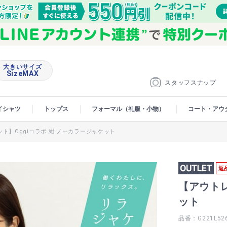
大きいサイズ
SizeMAX
スタッフスナップ
イシャツ
トップス
フォーマル（礼服・小物）
コート・アウ
ト】Oggiコラボ 紺 ノーカラージャケット
返
【アウトレ
ット
品番：G221L52