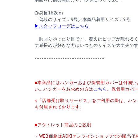
胴回りは他の商品より、ややゆったりめ。」
③身長162cm
普段のサイズ：9号／本商品着用サイズ：9号
▶スタッフコーデはこちら
「胴回りゆったり目です。着丈はヒップが隠れる
丈感長めが好きな方はいつものサイズで大丈夫で
----------------------------------------
■本商品にはハンガーおよび保管用カバーは付属い
い。ハンガーをお求めの方は
こちら
。保管用カバ
※「店舗受け取りサービス」をご利用の際は、ハン
も付属されております。
■アウトレット商品のご説明
・WEB価格はAOKIオンラインショップでの販売