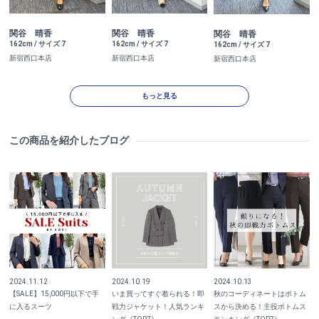
関谷 晴香
関谷 晴香
関谷 晴香
162cm / サイズ 7
162cm / サイズ 7
162cm / サイズ 7
新宿西口本店
新宿西口本店
新宿西口本店
もっと見る
この商品を紹介したブログ
2024.11.12
2024.10.19
2024.10.13
【SALE】15,000円以下で手
いま買ってすぐ着られる！即
秋のコーディネートはボトム
に入るスーツ
戦力ジャケット！人気ランキ
スから決める！主役ボトムス