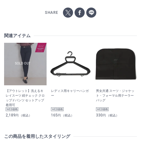
SHARE
関連アイテム
【アウトレット】洗えるキ
レディス用キャリーハンガ
男女共通 スーツ・ジャケッ
レイスーツ 紺チェック クロ
ー
ト・フォーマル用テーラー
ップドパンツ セットアップ
バッグ
着用可
2,189
165
330
円 （税込）
円 （税込）
円 （税込）
この商品を着用したスタイリング