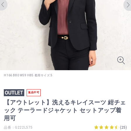
H166 B80 W59 H85 着用サイズ:5
返品不可
【アウトレット】洗えるキレイスーツ 紺チェ
ック テーラードジャケット セットアップ着
用可
品番：G222L575
(
25
)