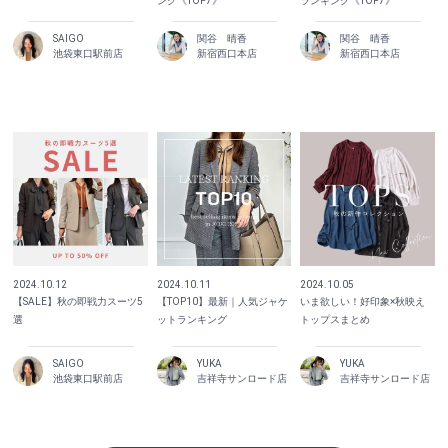
ング《TOP7》
ランキング《TOP7》
SAIGO
関谷 晴香
関谷 晴香
池袋東口駅前店
新宿西口本店
新宿西口本店
2024.10.12
2024.10.11
2024.10.05
【SALE】秋の即戦力スーツ5
【TOP10】最新｜人気ジャケ
いま欲しい！好印象×秋映え
選
ットランキング
トップスまとめ
SAIGO
YUKA
YUKA
池袋東口駅前店
吉祥寺サンロード店
吉祥寺サンロード店