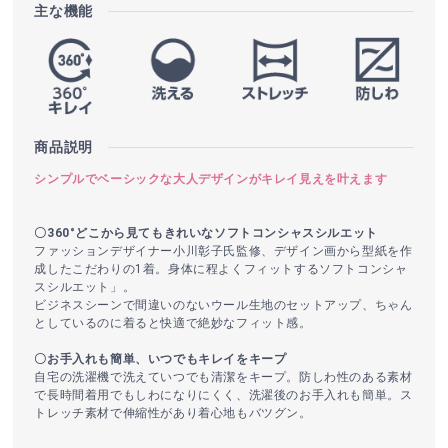
主な機能
商品説明
シンプルでベーシックな大人デザインがキレイ見えを叶えます
〇360°どこから見てもきれいなソフトコンシャスシルエット
ファッションデザイナー小川彰子氏監修、デザイン画から型紙を作
成したこだわりの1着。身体に程よくフィットするソフトコンシャ
スシルエット」。
ビジネスシーンで間違いのないウール生地のセットアップ、ちゃん
としているのに着ると快適で絶妙なフィット感。
〇お手入れも簡単、いつでもキレイをキープ
自宅の洗濯機で洗えていつでも清潔をキープ。防しわ性のある素材
で長時間着用でもしわになりにくく、洗濯後のお手入れも簡単。ス
トレッチ素材で伸縮性があり着心地もバツグン。