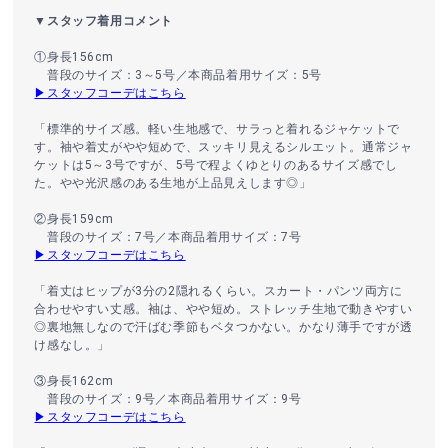
▼スタッフ着用コメント
①身長156cm
普段のサイズ：3～5号／本商品着用サイズ：5号
▶スタッフコーデはこちら
「標準的サイズ感。軽い生地感で、サラっと着れるジャケットで
す。袖や着丈がやや短めで、スッキリ見えるシルエット。通常ジャ
ケットは5～3号ですが、5号で程よくゆとりのあるサイズ感でし
た。やや光沢感のある生地が上品見えします◎」
②身長159cm
普段のサイズ：7号／本商品着用サイズ：7号
▶スタッフコーデはこちら
「着丈はヒップが3分の2隠れるくらい。スカート・パンツ両方に
合わせやすい丈感。袖は、やや短め。ストレッチ生地で動きやすい
◎裏地無しなので汗ばむ季節もベタつかない。かなり薄手ですが透
け感なし。」
③身長162cm
普段のサイズ：9号／本商品着用サイズ：9号
▶スタッフコーデはこちら