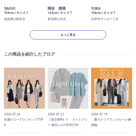
SAIGO
関谷 晴香
YUKA
159cm / サイズ 7
162cm / サイズ 7
156cm / サイズ 7
池袋東口駅前店
新宿西口本店
吉祥寺サンロード店
もっと見る
この商品を紹介したブログ
2024.07.24
2024.07.21
2024.07.19
先週のコーデランキングTOP
《清涼感No. 1》⠀ライトグレ
「夏のクリアランスセール:麻
6
ー 着回しLOOK BOOK
調編」