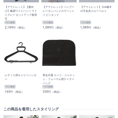
【アウトレット】【夏向
【アウトレット】バンブー
【アウトレット】1cm幅 8
け】麻調ワイドパンツ ライ
レーヨンバンドカラーシャ
の字金具スルーベルト
トグレー セットアップ着用
ツ ピンタック
可
2,189
1,089
1,089
円 （税込）
円 （税込）
円 （税込）
レディス用キャリーハンガ
男女共通 スーツ・ジャケッ
ー
ト・フォーマル用テーラー
バッグ
165
330
円 （税込）
円 （税込）
この商品を着用したスタイリング