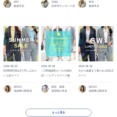
KYO
YUKA
KYO
銀座本店
吉祥寺サンロード店
銀座本店
2024.06.29
2024.05.04
2024.04.28
SUMMER SALEで手に入れた
＼GW感謝祭セールの戦利
今から真夏まで着られるSALE
い上品スーツ
品！／レディススーツ編
スーツ
SAIGO
関谷 晴香
SAIGO
池袋東口駅前店
新宿西口本店
池袋東口駅前店
もっと見る