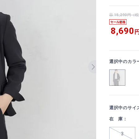
15,290円
8,690
円
選択中のカラ
選択中のサイ
在 庫：
3