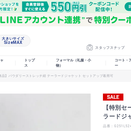
大きいサイズ
SizeMAX
スタッフスナップ
ャ
トップ
フォーマル（礼服・小
コート・
ス
物）
ー
商品】パウダリーストレッチ紺 テーラードジャケット セットアップ着用可
【特別セ
ラードジ
品番：G251L52