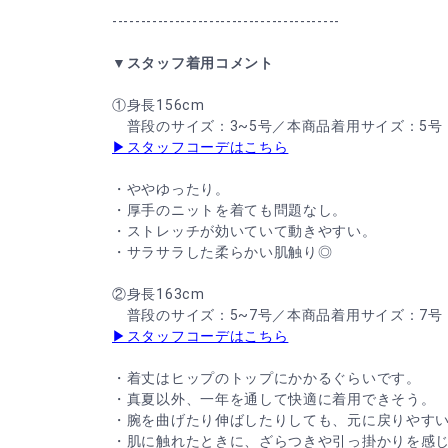
----------------------------------------
▼スタッフ着用コメント
①身長156cm
普段のサイズ：3~5号／本商品着用サイズ：5号
▶スタッフコーデはこちら
・ややゆったり。
・厚手のニットを着ても問題なし。
・ストレッチが効いていて動きやすい。
・サラサラした柔らかい肌触り◎
②身長163cm
普段のサイズ：5~7号／本商品着用サイズ：7号
▶スタッフコーデはこちら
・着丈はヒップのトップにかかるぐらいです。
・真夏以外、一年を通して快適に着用できそう。
・腕を曲げたり伸ばしたりしても、元に戻りやす
・肌に触れたときに、ざらつきや引っ掛かりを感