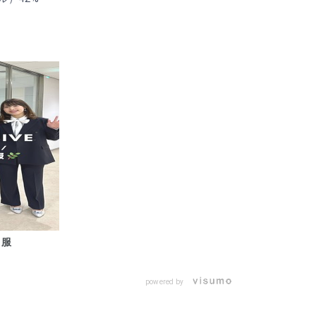
ト服
powered by