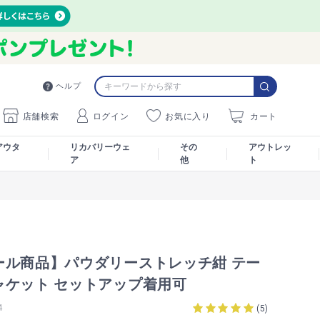
ヘルプ
店舗検索
ログイン
お気に入り
カート
アウタ
リカバリーウェ
その
アウトレッ
ア
他
ト
ール商品】パウダリーストレッチ紺 テー
ャケット セットアップ着用可
4
(
5
)