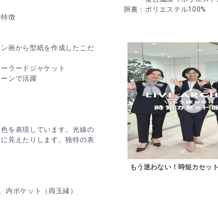
胴裏：ポリエステル100%
が特徴
イン画から型紙を作成したこだ
テーラードジャケット
シーンで活躍
る色を表現しています。光線の
うに見えたりします。独特の表
もう迷わない！時短カセッ
、内ポケット（両玉縁）