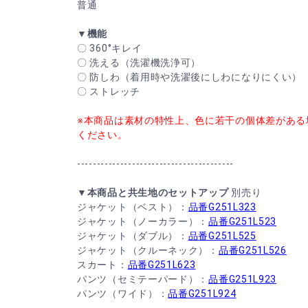
普通
▼機能
〇 360°キレイ
〇 洗える（洗濯機洗浄可）
〇 防しわ（着用時や洗濯後にしわになりにくい）
〇 ストレッチ
※本商品は素材の特性上、色に若干の個体差がある
ください。
----------------------------------------
▼本商品と共生地のセットアップ
別売り
ジャケット（ベスト）：
品番G251L323
ジャケット（ノーカラー）：
品番G251L523
ジャケット（ダブル）：
品番G251L525
ジャケット（クルーネック）：
品番G251L526
スカート：
品番G251L623
パンツ（セミテーパード）：
品番G251L923
パンツ（ワイド）：
品番G251L924