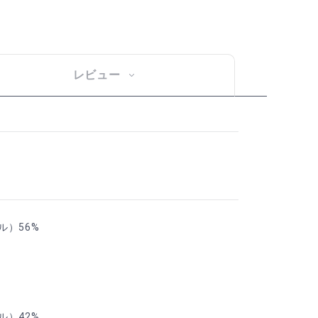
レビュー
ル）56%
）42%