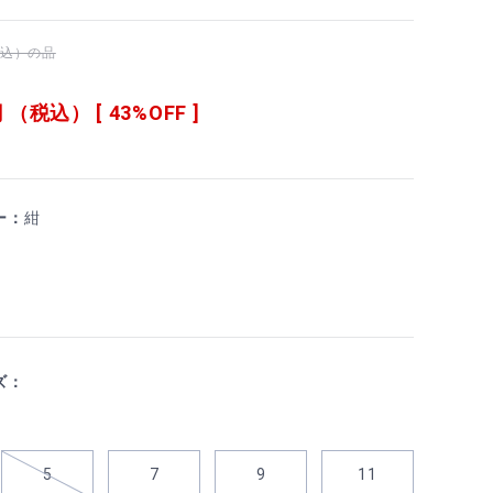
（税込）の品
 （税込） [ 43%OFF ]
ー：
紺
ズ：
5
7
9
11