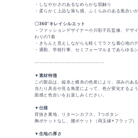
・しなやかさのあるなめらかな肌触り
・柔らかく上品な落ち感、ふくらみのある風合い
〇360°キレイシルエット
・ファッションデザイナー小川彰子氏監修、デザ
わりの1着
・きちんと見えしながらも軽くてラクな着心地の
・通勤、学校行事、セミフォーマルまであらゆる
----------------------------------------
▼素材特徴
この製品は、縦糸と横糸の色差により、深みのあ
当たり具合や見る角度によって、色が変化するよ
面感と色合いをお楽しみください。
▼仕様
背抜き裏地、リターンカフス、1つボタン
胸ポケットなし、腰ポケット（両玉縁+フラップ）
▼生地の厚さ