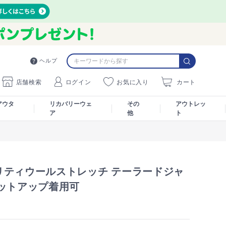
ヘルプ
店舗検索
ログイン
お気に入り
カート
アウタ
リカバリーウェ
その
アウトレッ
ア
他
ト
リティウールストレッチ テーラードジャ
セットアップ着用可
1