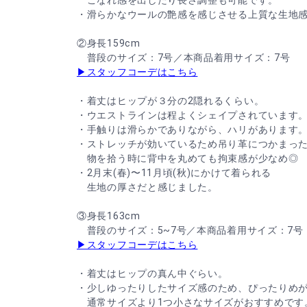
こなれ感を出したり長さ調整も可能です。
・滑らかなウールの艶感を感じさせる上質な生地
②身長159cm
普段のサイズ：7号／本商品着用サイズ：7号
▶スタッフコーデはこちら
・着丈はヒップが３分の2隠れるくらい。
・ウエストラインは程よくシェイプされています
・手触りは滑らかでありながら、ハリがあります
・ストレッチが効いているため吊り革につかまっ
物を拾う時に背中を丸めても拘束感が少なめ◎
・2月末(春)〜11月頃(秋)にかけて着られる
生地の厚さだと感じました。
③身長163cm
普段のサイズ：5~7号／本商品着用サイズ：7号
▶スタッフコーデはこちら
・着丈はヒップの真ん中ぐらい。
・少しゆったりしたサイズ感のため、ぴったりめ
通常サイズより1つ小さなサイズがおすすめです