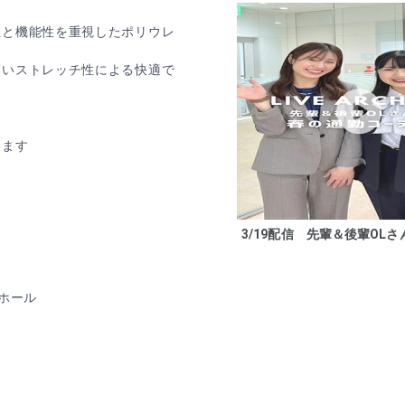
性と機能性を重視したポリウレ
高いストレッチ性による快適で
います
る
3/19配信 先輩＆後輩OLさん
ホール