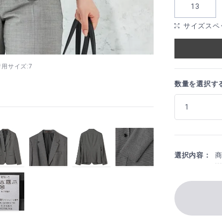
13
サイズスペ
 着用サイズ:7
数量を選択す
選択内容：