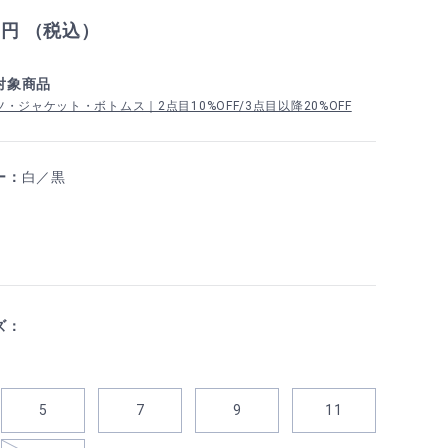
0
円 （税込）
対象商品
・ジャケット・ボトムス｜2点目10%OFF/3点目以降20%OFF
ー：
白／黒
ズ：
5
7
9
11