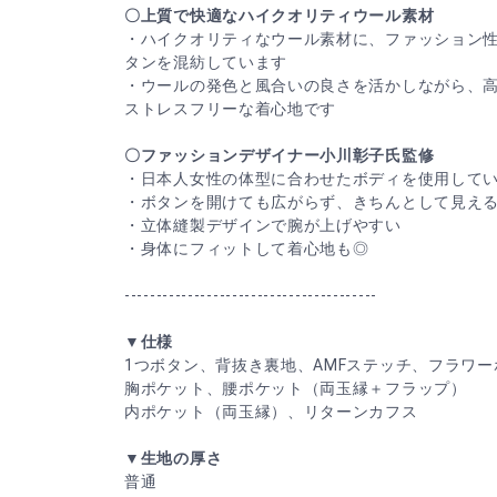
〇上質で快適なハイクオリティウール素材
・ハイクオリティなウール素材に、ファッション
タンを混紡しています
・ウールの発色と風合いの良さを活かしながら、
ストレスフリーな着心地です
〇ファッションデザイナー小川彰子氏監修
・日本人女性の体型に合わせたボディを使用して
・ボタンを開けても広がらず、きちんとして見え
・立体縫製デザインで腕が上げやすい
・身体にフィットして着心地も◎
----------------------------------------
▼仕様
1つボタン、背抜き裏地、AMFステッチ、フラワー
胸ポケット、腰ポケット（両玉縁＋フラップ）
内ポケット（両玉縁）、リターンカフス
▼生地の厚さ
普通