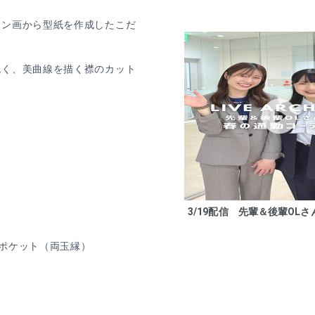
イン画から型紙を作成したこだ
る
低く、美曲線を描く襟のカット
く
3/19配信 先輩＆後輩OLさん
ポケット（両玉縁）