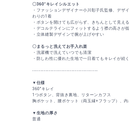
〇360°キレイシルエット
・ファッションデザイナー小川彰子氏監修、デザ
わりの1着
・ボタンを開けても広がらず、きちんとして見え
・デコルテラインにフィットするよう襟の高さが
・立体縫製デザインで腕が上げやすい
〇まるっと洗えてお手入れ楽
・洗濯機で洗えていつでも清潔
・防しわ性に優れた生地で一日着てもキレイが続
----------------------------------------
▼仕様
360°キレイ
1つボタン、背抜き裏地、リターンカフス
胸ポケット、腰ポケット（両玉縁+フラップ）、内
▼生地の厚さ
普通