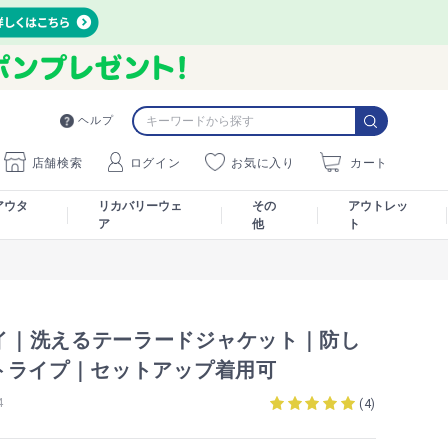
ヘルプ
店舗検索
ログイン
お気に入り
カート
アウタ
リカバリーウェ
その
アウトレッ
ア
他
ト
レイ｜洗えるテーラードジャケット｜防し
トライプ｜セットアップ着用可
4
(
4
)