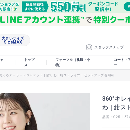
大きいサイズ
SizeMAX
スタッフスナップ
ャ
トップ
フォーマル（礼服・小
コート・
ス
物）
ー
イ｜洗えるテーラードジャケット｜防しわ｜紺ストライプ｜セットアップ着用可
360°キ
わ｜紺ス
品番：G251L57