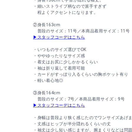
・身長156cmで手首が隠れる袖丈。
・細いストライプ柄なので派手すぎず
程よくアクセントになります。
②身長163cm
普段のサイズ：11号／本商品着用サイズ：11号
▶スタッフコーデはこちら
・いつものサイズ選びでOK
・ややゆったりなサイズ感
・着丈はお尻に少しかかるくらい
・袖は折り返して着用可能
・カードがすっぽり入るくらいの胸ポケット有り
・軽い着心地◎
③身長164cm
普段のサイズ：7号／本商品着用サイズ：9号
▶スタッフコーデはこちら
・身幅は普段より狭く感じたのでワンサイズあげ
・丈感はヒップが半分隠れるくらいの丈
・袖丈は少し短い感じますが、腕まくりなどは問