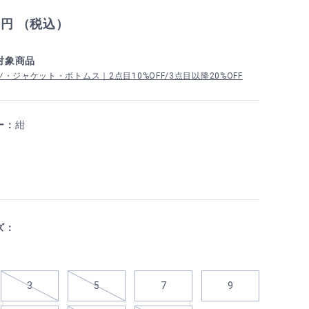
0
円 （税込）
対象商品
・ジャケット・ボトムス｜2点目10%OFF/3点目以降20%OFF
ー：
紺
ズ：
3
5
7
9