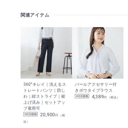
関連アイテム
360°キレイ｜洗えるス
パールアクセサリー付
トレートパンツ｜防し
きボウタイブラウス
わ｜紺ストライプ｜裾
4,389
円 （税込）
上げ済み｜セットアッ
プ着用可
20,900
円 （税
込）