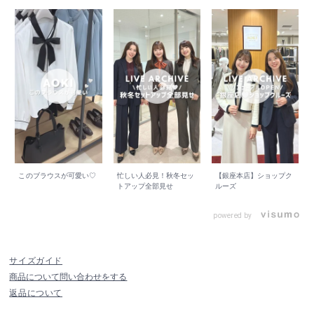
このブラウスが可愛い♡
忙しい人必見！秋冬セッ
【銀座本店】ショップク
トアップ全部見せ
ルーズ
powered by
サイズガイド
商品について問い合わせをする
返品について