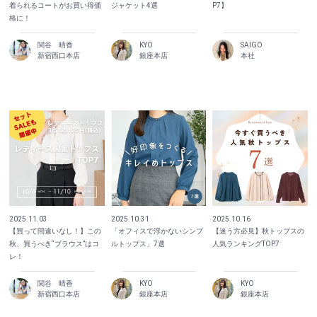
着られるコートがお買い得価
ジャケット4選
P7】
格に！
関谷 晴香
KYO
SAIGO
新宿西口本店
銀座本店
本社
2025.11.03
2025.10.31
2025.10.16
【買って間違いなし！】この
「オフィスで浮かないシンプ
【迷う方必見】秋トップスの
秋、買うべき“ブラウス”はコ
ルトップス」7選
人気ランキングTOP7
レ！
関谷 晴香
KYO
KYO
新宿西口本店
銀座本店
銀座本店