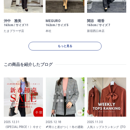
沖中 雅美
MEGURO
関谷 晴香
163cm / サイズ 11
162cm / サイズ 5
163cm / サイズ 7
たまプラーザ店
本社
新宿西口本店
もっと見る
この商品を紹介したブログ
2025.12.31
2025.12.18
2025.11.30
《SPECIAL PRICE！》今すぐ
🍂周りと差がつく！冬の通勤
人気トップスランキング【TO