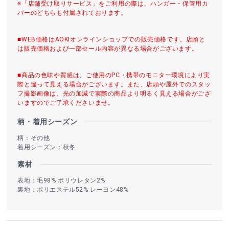
※「店舗受け取りサービス」をご利用の際は、ハンガー・保管用カ
バーのどちらも付属されております。
■WEB価格はAOKIオンラインショップでの販売価格です。店頭と
は販売価格および一部セール内容が異なる場合がございます。
■商品の色味や質感は、ご使用のPC・携帯のモニター環境により実
際と違って見える場合がございます。また、店頭や屋外でのスタッ
フ撮影画像は、光の加減で実際の商品より明るく見える場合がござ
いますのでご了承くださいませ。
柄・着用シーズン
柄：その他
着用シーズン：秋冬
素材
表地：毛98% ポリウレタン2%
裏地：ポリエステル52% レーヨン48%