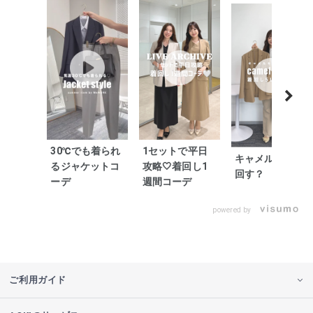
30℃でも着られ
1セットで平日
キャメルどう着
るジャケットコ
攻略🤍着回し1
回す？
ーデ
週間コーデ
powered by
ご利用ガイド