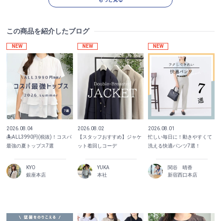
この商品を紹介したブログ
NEW
NEW
NEW
2026.08.04
2026.08.02
2026.08.01
🏝️ALL3990円(税抜)！コスパ
【スタッフおすすめ】ジャケ
忙しい毎日に！動きやすくて
最強の夏トップス7選
ット着回しコーデ
洗える快適パンツ7選！
KYO
YUKA
関谷 晴香
銀座本店
本社
新宿西口本店