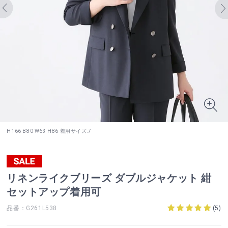
H166 B80 W63 H86 着用サイズ:7
リネンライクブリーズ ダブルジャケット 紺
セットアップ着用可
品番：G261L538
(
5
)