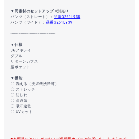
▼同素材のセットアップ
※別売り
パンツ（ストレート）：
品番G261L938
パンツ（ワイド）：
品番G261L939
----------------------------------------
▼仕様
360°キレイ
ダブル
リターンカフス
腰ポケット
▼機能
〇 洗える（洗濯機洗浄可）
〇 ストレッチ
〇 防しわ
〇 高通気
〇 吸汗速乾
〇 UVカット
----------------------------------------
■本商品にはハンガーおよび保管用カバーは付属いたしませんので