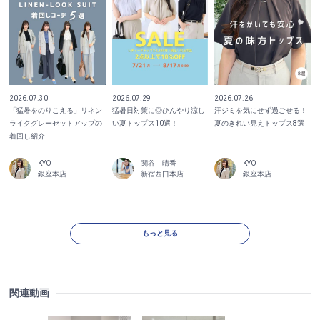
2026.07.30
2026.07.29
2026.07.26
「猛暑をのりこえる」リネン
猛暑日対策に◎ひんやり涼し
汗ジミを気にせず過ごせる！
ライクグレーセットアップの
い夏トップス10選！
夏のきれい見えトップス8選
着回し紹介
KYO
関谷 晴香
KYO
銀座本店
新宿西口本店
銀座本店
もっと見る
関連動画