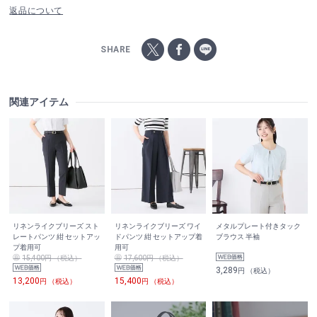
返品について
SHARE
関連アイテム
リネンライクブリーズ スト
リネンライクブリーズ ワイ
メタルプレート付きタック
レートパンツ 紺 セットアッ
ドパンツ 紺 セットアップ着
ブラウス 半袖
プ着用可
用可
15,400円 （税込）
17,600円 （税込）
3,289
円 （税込）
13,200
15,400
円 （税込）
円 （税込）