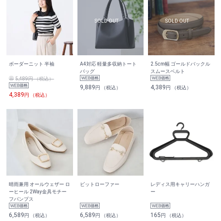
ボーダーニット 半袖
A4対応 軽量多収納トート
2.5cm幅 ゴールドバックル
バッグ
スムースベルト
5,489円 （税込）
9,889
4,389
円 （税込）
円 （税込）
4,389
円 （税込）
晴雨兼用 オールウェザー ロ
ビットローファー
レディス用キャリーハンガ
ーヒール 2Way金具モチー
ー
フパンプス
6,589
6,589
165
円 （税込）
円 （税込）
円 （税込）