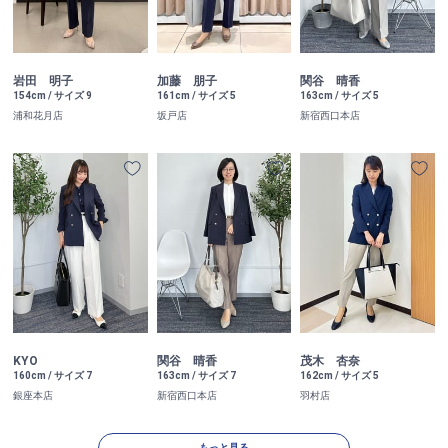
岩田 明子
加藤 朋子
関谷 晴香
154cm / サイズ 9
161cm / サイズ 5
163cm / サイズ 5
浦和花月店
坂戸店
新宿西口本店
KYO
関谷 晴香
茂木 杏奈
160cm / サイズ 7
163cm / サイズ 7
162cm / サイズ 5
銀座本店
新宿西口本店
羽村店
もっと見る