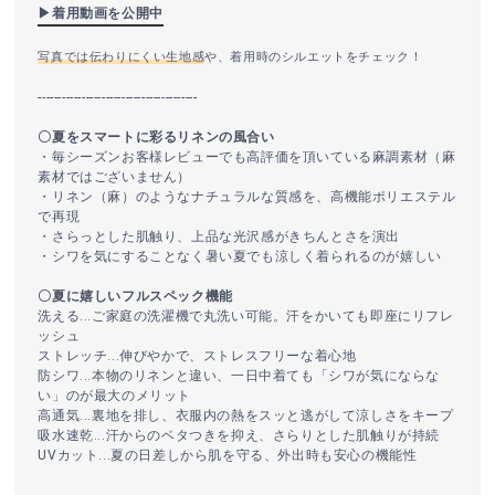
▶着用動画を公開中
写真では伝わりにくい生地感
や、着用時のシルエットをチェック！
----------------------------------------
〇夏をスマートに彩るリネンの風合い
・毎シーズンお客様レビューでも高評価を頂いている麻調素材（麻
素材ではございません）
・リネン（麻）のようなナチュラルな質感を、高機能ポリエステル
で再現
・さらっとした肌触り、上品な光沢感がきちんとさを演出
・シワを気にすることなく暑い夏でも涼しく着られるのが嬉しい
〇夏に嬉しいフルスペック機能
洗える...ご家庭の洗濯機で丸洗い可能。汗をかいても即座にリフレ
ッシュ
ストレッチ...伸びやかで、ストレスフリーな着心地
防シワ...本物のリネンと違い、一日中着ても「シワが気にならな
い」のが最大のメリット
高通気...裏地を排し、衣服内の熱をスッと逃がして涼しさをキープ
吸水速乾...汗からのベタつきを抑え、さらりとした肌触りが持続
UVカット...夏の日差しから肌を守る、外出時も安心の機能性
----------------------------------------