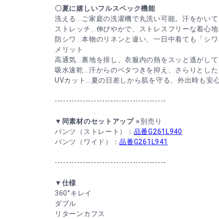
〇夏に嬉しいフルスペック機能
洗える...ご家庭の洗濯機で丸洗い可能。汗をかい
ストレッチ...伸びやかで、ストレスフリーな着心地
防シワ...本物のリネンと違い、一日中着ても「シ
メリット
高通気...裏地を排し、衣服内の熱をスッと逃がし
吸水速乾...汗からのベタつきを抑え、さらりとし
UVカット...夏の日差しから肌を守る、外出時も安
----------------------------------------
▼同素材のセットアップ
※別売り
パンツ（ストレート）：
品番G261L940
パンツ（ワイド）：
品番G261L941
----------------------------------------
▼仕様
360°キレイ
ダブル
リターンカフス