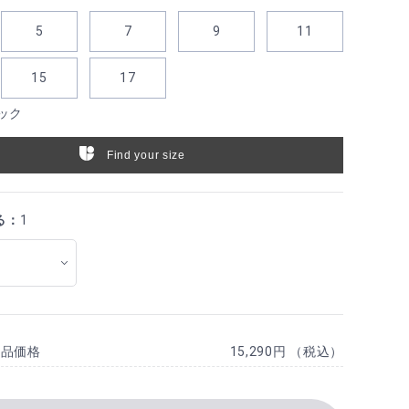
5
7
9
11
15
17
ック
Find your size
る：
1
商品価格
15,290円 （税込）