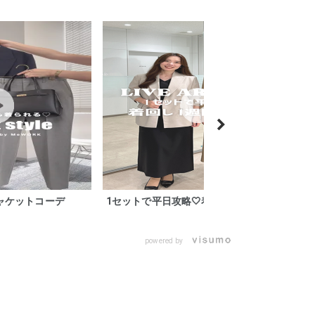
ャケットコーデ
1セットで平日攻略🤍着回し1週間コーデ
B
powered by