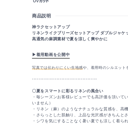
商品説明
神ラクセットアップ
リネンライクブリーズセットアップ ダブルジャケ
高通気の麻調素材で夏を涼しく爽やかに
▶着用動画を公開中
写真では伝わりにくい生地感
や、着用時のシルエット
----------------------------------------
〇夏をスマートに彩るリネンの風合い
・毎シーズンお客様レビューでも高評価を頂いて
いません）
・リネン（麻）のようなナチュラルな質感を、高
・さらっとした肌触り、上品な光沢感がきちんと
・シワを気にすることなく暑い夏でも涼しく着ら