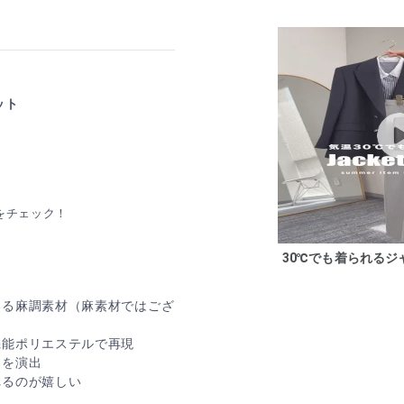
ット
をチェック！
30℃でも着られるジ
いる麻調素材（麻素材ではござ
機能ポリエステルで再現
さを演出
れるのが嬉しい