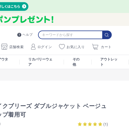
ヘルプ
店舗検索
ログイン
お気に入り
カート
アウタ
リカバリーウェ
その
アウトレッ
ア
他
ト
イクブリーズ ダブルジャケット ベージュ
ップ着用可
0
(
1
)