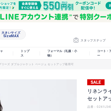
大きいサイズ
SizeMAX
スタッフスナップ
ャ
トップ
フォーマル（礼服・小
コート・
ス
物）
ー
ブリーズ ダブルジャケット ベージュ セットアップ着用可
リネンラ
セットア
品番：G261L54