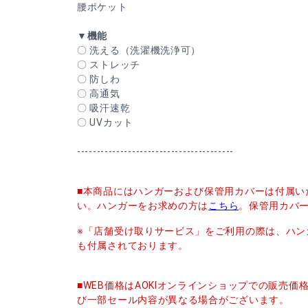
腰ポケット
▼機能
〇 洗える（洗濯機洗浄可）
〇 ストレッチ
〇 防しわ
〇 高通気
〇 吸汗速乾
〇 UVカット
----------------------------------------
■本商品にはハンガーおよび保管用カバーは付属い
い。ハンガーをお求めの方は
こちら
。保管用カバ
※「店舗受け取りサービス」をご利用の際は、ハン
も付属されております。
■WEB価格はAOKIオンラインショップでの販売
び一部セール内容が異なる場合がございます。