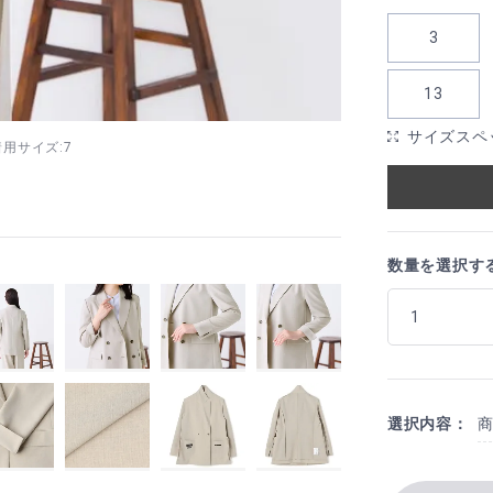
3
13
サイズスペ
 着用サイズ:7
数量を選択す
選択内容：