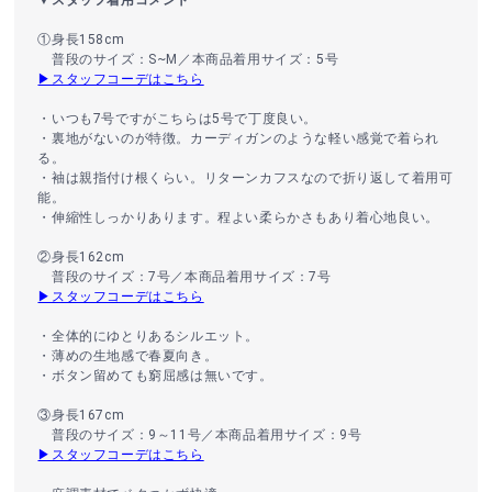
①身長158cm
普段のサイズ：S~M／本商品着用サイズ：5号
▶スタッフコーデはこちら
・いつも7号ですがこちらは5号で丁度良い。
・裏地がないのが特徴。カーディガンのような軽い感覚で着られ
る。
・袖は親指付け根くらい。リターンカフスなので折り返して着用可
能。
・伸縮性しっかりあります。程よい柔らかさもあり着心地良い。
②身長162cm
普段のサイズ：7号／本商品着用サイズ：7号
▶スタッフコーデはこちら
・全体的にゆとりあるシルエット。
・薄めの生地感で春夏向き。
・ボタン留めても窮屈感は無いです。
③身長167cm
普段のサイズ：9～11号／本商品着用サイズ：9号
▶スタッフコーデはこちら