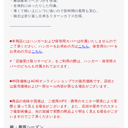
・麻調素材でベタつかず快適。
・全体的にゆったりした印象。
・薄くて軽い上にシワに強いので長時間の着用も安心。
・袖丈は折り返し出来るリターンカフス仕様。
----------------------------------------
■本商品にはハンガーおよび保管用カバーは付属いたしませんので
ご了承ください。ハンガーをお求めの方は
こちら
。保管用カバーを
お求めの方は
こちら
。
※「店舗受け取りサービス」をご利用の際は、ハンガー・保管用カ
バーのどちらも付属されております。
■WEB価格はAOKIオンラインショップでの販売価格です。店頭と
は販売価格および一部セール内容が異なる場合がございます。
■商品の色味や質感は、ご使用のPC・携帯のモニター環境により実
際と違って見える場合がございます。また、店頭や屋外でのスタッ
フ撮影画像は、光の加減で実際の商品より明るく見える場合がござ
いますのでご了承くださいませ。
柄・着用シーズン