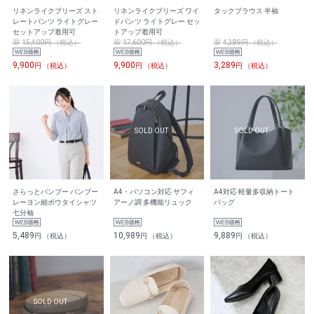
リネンライクブリーズ スト
リネンライクブリーズ ワイ
タックブラウス 半袖
レートパンツ ライトグレー
ドパンツ ライトグレー セッ
セットアップ着用可
トアップ着用可
15,400円 （税込）
17,600円 （税込）
4,389円 （税込）
9,900
9,900
3,289
円 （税込）
円 （税込）
円 （税込）
さらっとバンブー バンブー
A4・パソコン対応 サフィ
A4対応 軽量多収納トート
レーヨン細ボウタイシャツ
アーノ調 多機能リュック
バッグ
七分袖
5,489
10,989
9,889
円 （税込）
円 （税込）
円 （税込）