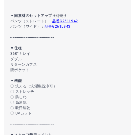
----------------------------------------
▼同素材のセットアップ
※別売り
パンツ（ストレート）：
品番G261L942
パンツ（ワイド）：
品番G261L943
----------------------------------------
▼仕様
360°キレイ
ダブル
リターンカフス
腰ポケット
▼機能
〇 洗える（洗濯機洗浄可）
〇 ストレッチ
〇 防しわ
〇 高通気
〇 吸汗速乾
〇 UVカット
----------------------------------------
▼スタッフ着用コメント