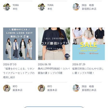
YUKA
YUKA
関谷 晴香
本社
本社
新宿西口本店
2026.07.30
2026.06.18
2026.07.29
「猛暑をのりこえる」リネン
🏝️ALL2990円(税抜)！コスパ
猛暑日対策に◎ひんやり涼し
ライクグレーセットアップの
最強の夏トップス10選
い夏トップス10選！
着回し紹介
KYO
KYO
関谷 晴香
銀座本店
銀座本店
新宿西口本店