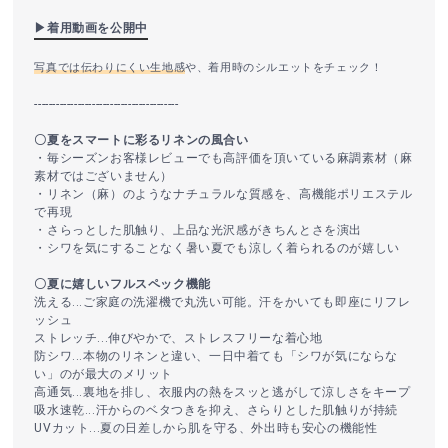
▶着用動画を公開中
写真では伝わりにくい生地感
や、着用時のシルエットをチェック！
----------------------------------------
〇夏をスマートに彩るリネンの風合い
・毎シーズンお客様レビューでも高評価を頂いている麻調素材（麻
素材ではございません）
・リネン（麻）のようなナチュラルな質感を、高機能ポリエステル
で再現
・さらっとした肌触り、上品な光沢感がきちんとさを演出
・シワを気にすることなく暑い夏でも涼しく着られるのが嬉しい
〇夏に嬉しいフルスペック機能
洗える...ご家庭の洗濯機で丸洗い可能。汗をかいても即座にリフレ
ッシュ
ストレッチ...伸びやかで、ストレスフリーな着心地
防シワ...本物のリネンと違い、一日中着ても「シワが気にならな
い」のが最大のメリット
高通気...裏地を排し、衣服内の熱をスッと逃がして涼しさをキープ
吸水速乾...汗からのベタつきを抑え、さらりとした肌触りが持続
UVカット...夏の日差しから肌を守る、外出時も安心の機能性