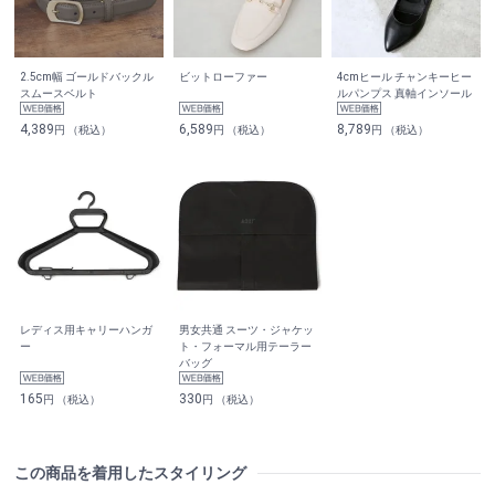
2.5cm幅 ゴールドバックル
ビットローファー
4cmヒール チャンキーヒー
スムースベルト
ルパンプス 真軸インソール
4,389
6,589
8,789
円 （税込）
円 （税込）
円 （税込）
レディス用キャリーハンガ
男女共通 スーツ・ジャケッ
ー
ト・フォーマル用テーラー
バッグ
165
330
円 （税込）
円 （税込）
この商品を着用したスタイリング