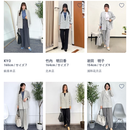
KYO
竹内 明日香
岩田 明子
160cm / サイズ 7
164cm / サイズ 7
154cm / サイズ 9
銀座本店
北本店
浦和花月店