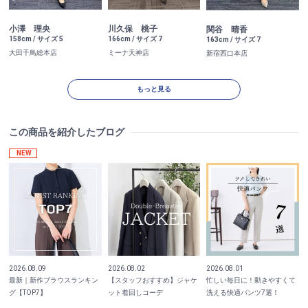
小澤 理央
川久保 桃子
関谷 晴香
158cm / サイズ 5
166cm / サイズ 7
163cm / サイズ 7
大田千鳥総本店
ミーナ天神店
新宿西口本店
もっと見る
この商品を紹介したブログ
NEW
2026.08.09
2026.08.02
2026.08.01
最新｜新作ブラウスランキン
【スタッフおすすめ】ジャケ
忙しい毎日に！動きやすくて
グ【TOP7】
ット着回しコーデ
洗える快適パンツ7選！